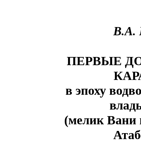
В.А.
ПЕРВЫЕ Д
КАР
в эпоху водв
влад
(мелик Вани
Атаб