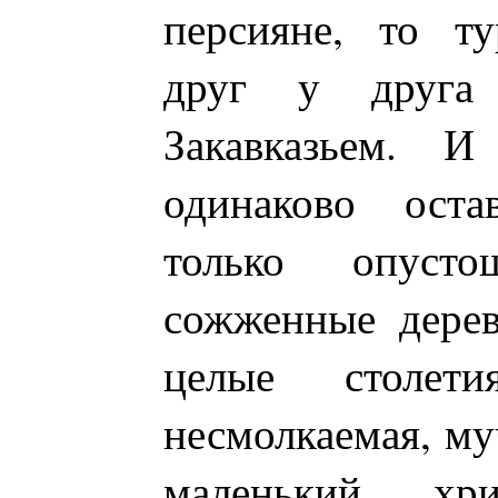
персияне, то ту
друг у друга 
Закавказьем. 
одинаково оста
только опуст
сожженные дерев
целые столети
несмолкаемая, му
маленький хри