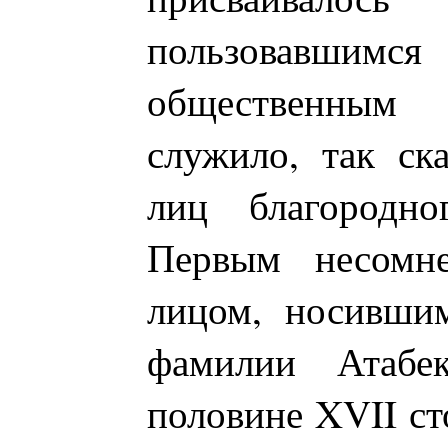
пользовавши
общественным
служило, так ска
лиц благородно
Первым несомне
лицом, носивши
фамилии Атабек
половине XVII ст