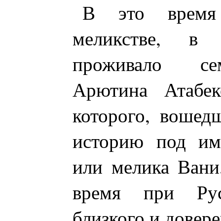
В это время
меликстве, в 
проживало се
Арютина Атабек
которого, вошед
историю под им
или мелика Вани,
время при Рус
близкого и довере