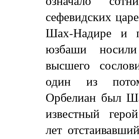
означало сот
сефевидских царе
Шах-Надире и п
юзбаши носил
высшего сослови
один из потом
Орбелиан был Ша
известный герой
лет отстаивавши