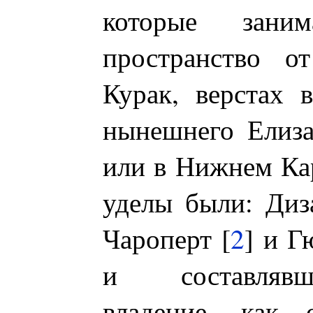
которые зани
пространство о
Курак, верстах 
нынешнего Елиза
или в Нижнем Кар
уделы были: Диза
Чароперт
[
2
] и Г
и составлявш
владение, как