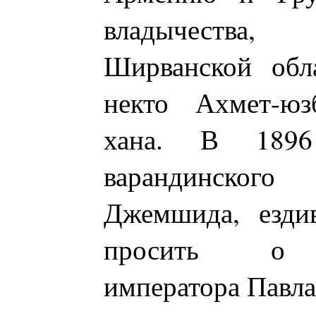
владычества
Ширванской обл
некто Ахмет-юз
хана. В 189
варандинского 
Джемшида, езди
просить о п
императора Павла