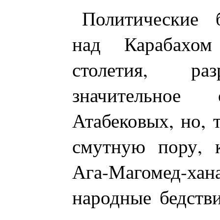
Политические 
над Карабахо
столетия, ра
значительное 
Атабековых, но, т
смутную пору, 
Ага-Магомед-хан
народные бедств