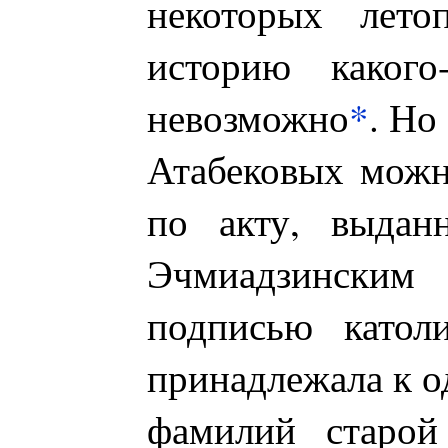
некоторых летоп
историю какого
невозможно
*
. Но
Атабековых можно
по акту, выдан
Эчмиадзински
подписью катол
принадлежала к о
фамилий старой