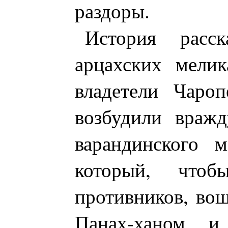
раздоры.
История расск
арцахских мели
владетели Чароп
возбудили вражд
варандинского м
который, чтоб
противников, вош
Панах-ханом 