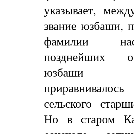
указывает, межд
звание юзбаши, п
фамилии нас
позднейших о
юзбаши о
приравнивалос
сельского старш
Но в старом Ка