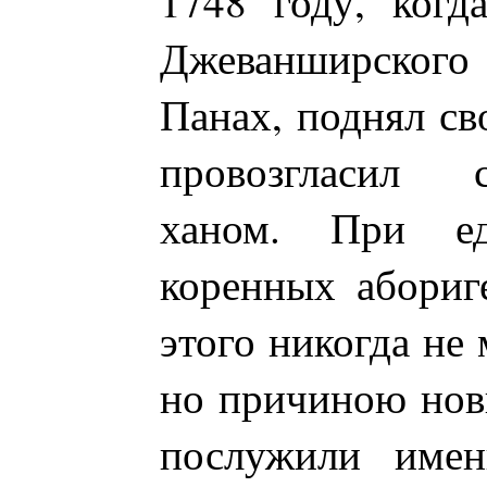
1748 году, когд
Джеванширского
Панах, поднял св
провозгласил 
ханом. При ед
коренных абориге
этого никогда не 
но причиною нов
послужили имен