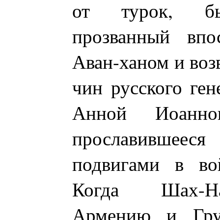
от турок, бы
прозванный впо
Аван-ханом и возв
чин русского ген
Анной Иоанно
прославивш
подвигами в во
Когда Шах-Н
Армению и Гру