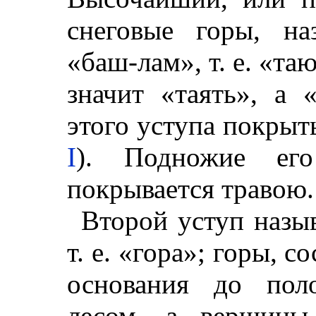
снеговые горы, на
«баш-лам», т. е. «т
значит «таять», а
этого уступа покры
I
). Подножие ег
покрывается травою.
Второй уступ назыв
т. е. «гора»; горы, с
основания до пол
лесом, а вершины