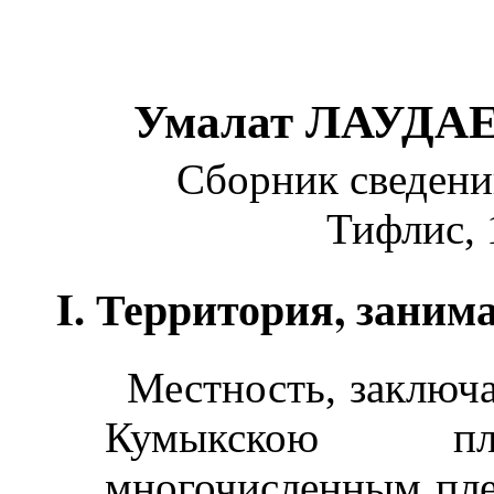
Умалат ЛАУДАЕВ
Сборник сведений
Тифлис, 
I. Территория, зани
Местность, заключ
Кумыкскою пло
многочисленным пле