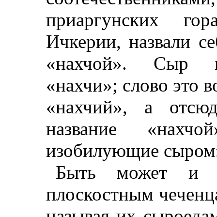
приаргунских гор
Ичкерии, назвали с
«нахчой». Сыр по
«нахчи»; слово это 
«нахчий», а отсю
название «нахч
изобилующие сыром
Быть может и т
плоскостным чеченц
называя их сыроеда