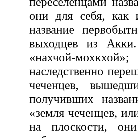
переселенцами назв
они для себя, как 
название первобыт
выходцев из Акки
«нахчой-мохкх
наследственно пере
чеченцев, вышед
получивших назван
«земля чеченцев, и
на плоскости, он