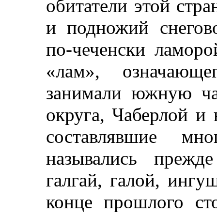
обитатели этой стра
и подножий снегов
по-чеченски ламорой
«лам», означающе
занимали южную ча
округа, Чаберлой и
составлявшие мн
назывались прежд
галгай, галой, ингуш
конце прошлого ст