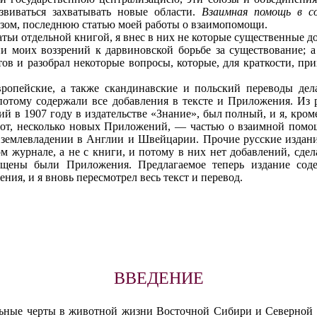
звиваться захватывать новые области.
Взаимная помощь в с
азом, последнюю статью моей работы о взаимопомощи.
атьи отдельной книгой, я внес в них не которые существенные д
и моих воззрений к дарвиновской борьбе за существование; 
ов и разобрал некоторые вопросы, которые, для краткости, пр
вропейские, а также скандинавские и польский переводы дела
 потому содержали все добавления в тексте и Приложения. Из
й в 1907 году в издательстве «Знание», был полный, и я, кроме 
от, несколько новых Приложений, — частью о взаимной пом
землевладении в Англии и Швейцарии. Прочие русские издан
ом журнале, а не с книги, и потому в них нет добавлений, сде
ены были Приложения. Предлагаемое теперь издание сод
ния, и я вновь пересмотрел весь текст и перевод.
ВВЕДЕНИЕ
льные черты в животной жизни Восточной Сибири и Северной