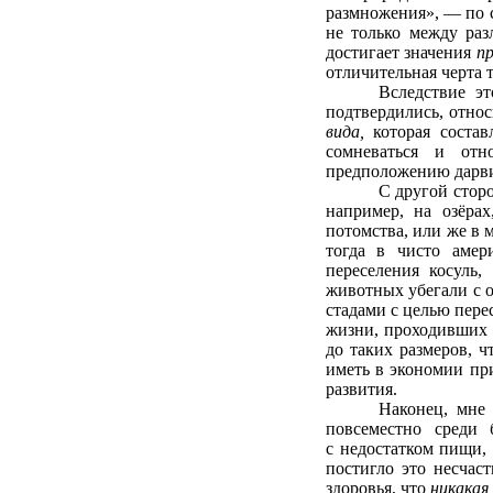
размножения», — по с
не только между раз
достигает значения
п
отличительная черта 
Вследствие эт
подтвердились, отно
вида,
которая состав
сомневаться и отн
предположению дарви
С другой стор
например, на озёра
потомства, или же в 
тогда в чисто амер
переселения косуль
животных убегали с о
стадами с целью пере
жизни, проходивших 
до таких размеров, 
иметь в экономии пр
развития.
Наконец, мне 
повсеместно среди
с недостатком пищи,
постигло это несчас
здоровья, что
никакая