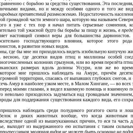
равнению с борьбою за средства существования. Эта последняя,
личными видами, но и между особями одного и того же вид
риродных препятствий размножению.
Недостаточность населени
той громадной части земного шара, которую мы называем Север
ого я уже с тех пор я начал питать серьезные сомнения, 
сительно той ужасной будто бы борьбы за пищу и жизнь,
в пред
ляет настоящий символ веры для большинства дарвинистов. 
осительно господствующего влияния, которое этого рода
нистов, в развитии новых видов.
оны, где бы мне ни приходилось видеть изобильную кипучую ж
х, весною, где десятки видов птиц и миллионы особей сое
многочисленных колониях грызунов, или во время перелёта пти
иканских размерах вдоль долины Уссури, или же во врем
, которое мне пришлось наблюдать на Амуре, причём десят
громной территории, спасаясь от выпавших глубоких снегов, 
сечь Амур в наиболее узком месте, в Малом Хингане, — во всех
перед моими глазами, я видел взаимную помощь и взаимную п
что невольно приходилось задуматься над громадным значением
ироды для поддержания существования каждого вида, его сохра
пришлось наблюдать среди полудикого рогатого скота и лош
 белок и диких животных вообще, что когда животным пр
 вследствие одной из вышеуказанных причин, то
вся
та часть 
тье, выходит из выдержанного ею испытания с таким сильн
 прогрессивная эволюция видов не может быть основана на под