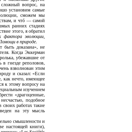
 сложный вопрос, на
рошо установим самые
эволюции, сможем мы
ствам, и чтó — самой
самых ранних стадиях
ствие этого, я обратил
к фактора эволюции,
омощи в природе.
 быть доказана», не
ателя. Когда Эккерман
ролька, убежавшие от
 в гнезде реполовов,
чень взволнован этим
роду и сказал: «Если
, как нечто, имеющее
ся к этому вопросу на
пециальным изучением
брести «драгоценные,
К несчастью, подобное
в своих работах такие
аведен на эту мысль
тельно смышлености и
ве настоящей книги),
именно: «Les Sociétés