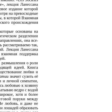
utte», лекция Ланессана
ервое издание которой
мотря на превосходные
ты, в которой Взаимная
еского происхождения
 которые основаны на
огическом разделении
аправлениях, она все-
ь рассматриваемо так,
ий. Лекция Ланессана
 взаимная поддержка
ей.
на размышления о роли
одящей идеей. Книга
уществование любви и
патии
значит сузить её
ви и личной симпатии,
усь любовью к хозяину
хватываю ведро с водой
ирокое, хотя и более
руговой поруки между
Не любовь, и даже не
ли лошадей образовать