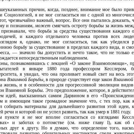
шеуказанных причин, когда, позднее, внимание мое было при
 Социологией, я не мог согласиться ни с одной из многочисл
от, чрезвычайно важный, вопрос. Все они пытались доказать, ч
му и познаниям,
может
смягчать остроту борьбы за жизнь меж
 признавали, что борьба за средства существования каждого 
родичей, и каждого отдельного человека против всех людей
глядом я, однако, не мог согласиться, так как убедился 
нюю борьбу за существование в пределах каждого вида, и смо
есса, — значило бы допустить и нечто такое, что не только 
ерждается непосредственным наблюдением.
оны, познакомившись с лекцией «О законе Взаимопомощи», пр
спытателей в январе 1880 года профессором Кесслером, 
ерситета, я увидал, что она проливает новый свет на весь эт
кона
Взаимной Борьбы,
в природе существует еще закон
Взаимной
а жизнь, и в особенности для прогрессивной эволюции видов 
он Взаимной Борьбы. Это предположение, которое, в действите
м идей, высказанных самим Дарвином в его «Происхождении
м и имеющим такое громадное значение что, с тех пор, как 
чал собирать материалы для дальнейшего развития этой идеи, 
ей речи и которой он не успел развить, так как умер в 1881 году.
 пункте я не мог вполне согласиться со взглядами Кесс
твах» и заботах о потомстве (см. ниже
главу I
), как об 
ых друг к другу. Но я думаю, что определение того, наско
йствовали развитию общительных инстинктов среди животных