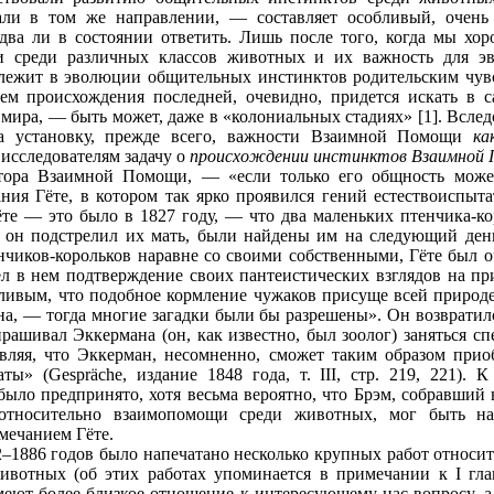
али в том же направлении, — составляет особливый, очень
два ли в состоянии ответить. Лишь после того, когда мы хо
 среди различных классов животных и их важность для 
длежит в эволюции общительных инстинктов родительским чув
ем происхождения последней, очевидно, придется искать в 
мира, — быть может, даже в «колониальных стадиях»
[1]
. Вслед
а установку, прежде всего, важности Взаимной Помощи
ка
исследователям задачу о
происхождении инстинктов Взаимной П
тора Взаимной Помощи, — «если только его общность может
ния Гёте, в котором так ярко проявился гений естествоиспыт
ёте — это было в 1827 году, — что два маленьких птенчика-ко
ак он подстрелил их мать, были найдены им на следующий день
нчиков-корольков наравне со своими собственными, Гёте был о
л в нем подтверждение своих пантеистических взглядов на при
дливым, что подобное кормление чужаков присуще всей природе
на, — тогда многие загадки были бы разрешены». Он возвратил
рашивал Эккермана (он, как известно, был зоолог) заняться с
авляя, что Эккерман, несомненно, сможет таким образом прио
ты» (Gespräche, издание 1848 года, т. III, стр. 219, 221). 
было предпринято, хотя весьма вероятно, что Брэм, собравший 
относительно взаимопомощи среди животных, мог быть н
ечанием Гёте.
2–1886 годов было напечатано несколько крупных работ относи
вотных (об этих работах упоминается в примечании к I гла
еют более близкое отношение к интересующему нас вопросу, а 