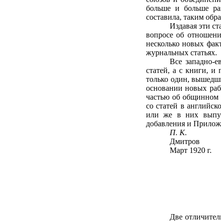
больше и больше ра
составила, таким обр
Издавая эти ст
вопросе об отношени
несколько новых факт
журнальных статьях.
Все западно-е
статей, а с книги, и
только один, вышедши
основании новых раб
частью об общинном 
со статей в английск
или же в них выпущ
добавления и Приложе
П. К.
Дмитров
Март 1920 г.
Две отличите