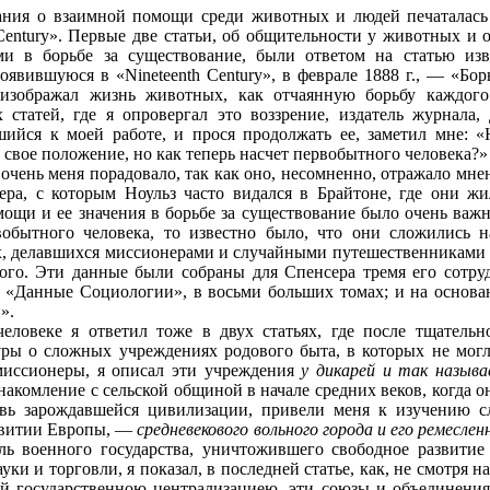
ния о взаимной помощи среди животных и людей печаталась
Century». Первые две статьи, об общительности у животных и 
и в борьбе за существование, были ответом на статью изв
оявившуюся в «Nineteenth Century», в феврале 1888 г., — «Бор
 изображал жизнь животных, как отчаянную борьбу каждого
 статей, где я опровергал это воззрение, издатель журнала,
ийся к моей работе, и прося продолжать ее, заметил мне: 
 свое положение, но как теперь насчет первобытного человека?»
очень меня порадовало, так как оно, несомненно, отражало мнен
ера, с которым Ноульз часто видался в Брайтоне, где они ж
щи и ее значения в борьбе за существование было очень важн
вобытного человека, то известно было, что они сложились
х, делавшихся миссионерами и случайными путешественниками 
того. Эти данные были собраны для Спенсера тремя его сотр
м «Данные Социологии», в восьми больших томах; и на основа
».
еловеке я ответил тоже в двух статьях, где после тщательн
уры о сложных учреждениях родового быта, в которых не могл
миссионеры, я описал эти учреждения
у дикарей и так называ
знакомление с сельской общиной в начале средних веков, когда 
овь зарождавшейся цивилизации, привели меня к изучению с
звитии Европы, —
средневекового вольного города и его ремеслен
ль военного государства, уничтожившего свободное развитие
ауки и торговли, я показал, в последней статье, как, не смотря 
й государственною централизациею, эти союзы и объединения