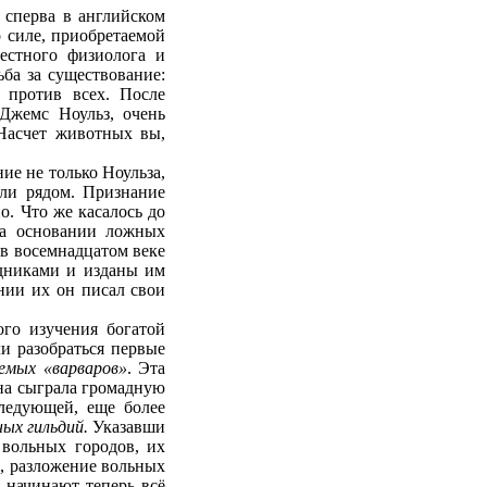
 сперва в английском
о силе, приобретаемой
естного физиолога и
ьба за существование:
 против всех. После
 Джемс Ноульз, очень
«Насчет животных вы,
ие не только Ноульза,
или рядом. Признание
о. Что же касалось до
 на основании ложных
в восемнадцатом веке
удниками и изданы им
нии их он писал свои
ого изучения богатой
и разобраться первые
емых «варваров»
. Эта
она сыграла громадную
ледующей, еще более
ных гильдий.
Указавши
 вольных городов, их
на, разложение вольных
 начинают теперь всё