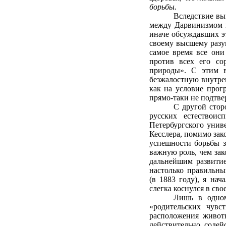
борьбы.
Вследствие вы
между Дарвинизмом и
иначе обсуждавших эт
своему высшему разу
самое время все они
против всех его со
природы». С этим вз
безжалостную внутрен
как на условие прогр
прямо-таки не подтв
С другой стор
русских естествои
Петербургского унив
Кесслера, помимо за
успешности борьбы з
важную роль, чем зак
дальнейшим развитие
настолько правильны
(в 1883 году), я на
слегка коснулся в сво
Лишь в одном
«родительских чувс
расположения животн
действительно соде