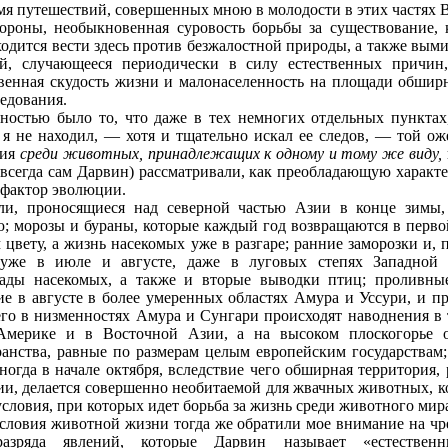
мя путешествий, совершенных мною в молодости в этих частях
тороны, необыкновенная суровость борьбы за существование,
одится вести здесь против безжалостной природы, а также вым
ей, случающееся периодически в силу естественных причин
венная скудость жизни и малонаселенность на площади обширн
едования.
ностью было то, что даже в тех немногих отдельных пунктах
 я не находил, — хотя и тщательно искал ее следов, — той о
ния
среди животных, принадлежащих к одному и тому же виду,
 всегда сам Дарвин) рассматривали, как преобладающую характ
 фактор эволюции.
ли, проносящиеся над северной частью Азии в конце зимы, 
; морозы и бураны, которые каждый год возвращаются в перво
 цвету, а жизнь насекомых уже в разгаре; ранние заморозки и, 
уже в июле и августе, даже в луговых степях Западной
ды насекомых, а также и вторые выводки птиц; проливны
е в августе в более умеренных областях Амура и Уссури, и 
его в низменностях Амура и Сунгари происходят наводнения в 
Америке и в Восточной Азии, а на высоком плоскогорье 
анства, равные по размерам целым европейским государствам; 
огда в начале октября, вследствие чего обширная территория,
и, делается совершенно необитаемой для жвачных животных, ко
словия, при которых идет борьба за жизнь среди животного мир
словия животной жизни тогда же обратили мое внимание на ч
зряда явлений, которые Дарвин называет «естествен