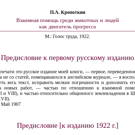
П.А. Кропоткин
Взаимная помощь среди животных и людей
как двигатель прогресса
М.: Голос труда, 1922.
Предисловие к первому русскому изданию
печати это русское издание моей книги, — первое, переведенное 
», а не со статей, помещавшихся в английском журнале, — я восп
еть весь текст, исправить мелкие погрешности и дополнить ег
ых новых работ, — частью по отношению к взаимной пом
VI и VIII), и частью относительно общинного землевладения в
VII).
. Май 1907
Предисловие [к изданию 1922 г.]