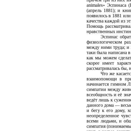
animales» Эспинаса (Па
(апрель 1881); и кни
появилось в 1881 или
качества каждой из эт
Помощь рассматривал
нравственных инстинк
Эспинас обрат
физиологическом раз
между ними труда; и 
таки была написана в
как мы можем сделат
скорее имеет харак
рассматривалась бы, н
Что же касает
взаимопомощи в при
начинается гимном Л
симпатии между жив
всеобщность и её зна
ведёт лишь к сужению
данного дома — весьма
и бегу к его дому, 
неопределенное чувс
всеми людьми, и общ
симпатия (понимаемые