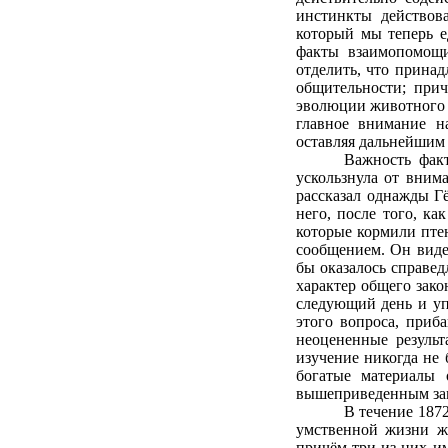
инстинкты действов
который мы теперь е
факты взаимопомощи
отделить, что прина
общительности; прич
эволюции животного 
главное внимание н
оставляя дальнейшим 
Важность фак
ускользнула от внима
рассказал однажды Г
него, после того, к
которые кормили пте
сообщением. Он виде
бы оказалось справе
характер общего зако
следующий день и уп
этого вопроса, приб
неоцененные результа
изучение никогда не 
богатые материалы 
вышеприведенным зам
В течение 187
умственной жизни жи
причём три из них им