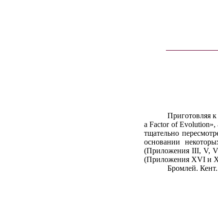
Приготовляя к 
a Factor of Evolution
тщательно пересмотр
основании некотор
(Приложения III, V, 
(Приложения XVI и X
Бромлей. Кент