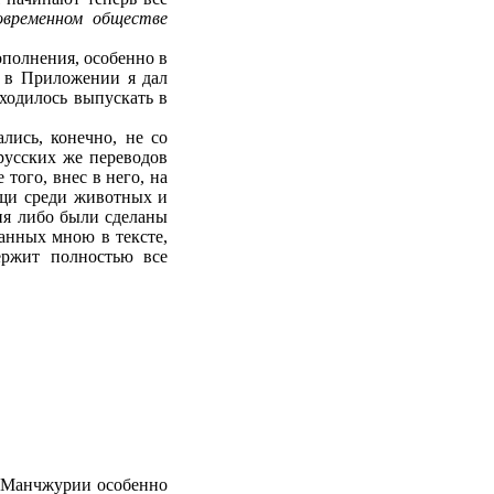
овременном обществе
ополнения, особенно в
а в Приложении я дал
иходилось выпускать в
лись, конечно, не со
 русских же переводов
того, внес в него, на
ощи среди животных и
ия либо были сделаны
ланных мною в тексте,
ержит полностью все
 Манчжурии особенно