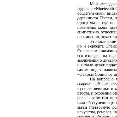
Мои исследова
журнале «Nineteenth 
общительными видам
дарвиниста Гёксли, п
программа», где он
появления моих двух
симпатично относивш
несомненно, доказали
Это замечание 
но и Герберта Спенс
Спенсером взаимопомо
его взглядов на пер
заключений о дикаря
и начале девятнадца
самим, под заглавие
«Основы Социологии
На вопрос о ч
современной
литерат
путешественники и 
работа, и особенно о
роль в развитии вн
важной ступени в ра
затем тлетворную ро
искусства, ремесел, н
союзов и объединени