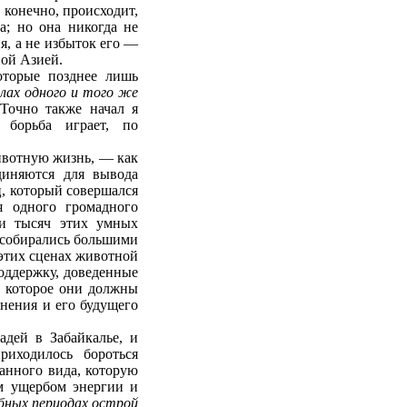
 конечно, происходит,
а; но она никогда не
я, а не избыток его —
ной Азией.
которые позднее лишь
елах одного и того же
Точно также начал я
 борьба играет, по
ивотную жизнь, — как
диняются для вывода
ц, который совершался
я одного громадного
ки тысяч этих умных
и собирались большими
 этих сценах животной
оддержку, доведенные
, которое они должны
нения и его будущего
адей в Забайкалье, и
иходилось бороться
данного вида, которую
ым ущербом энергии и
обных периодах острой