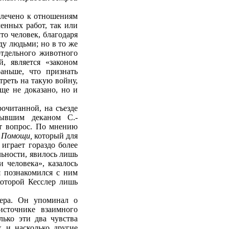
влечено к отношениям
енных работ, так или
то человек, благодаря
ду людьми; но в то же
отдельного животного
, является «законом
раньше, что признать
треть на такую войну,
еще не доказано, но и
очитанной, на съезде
бывшим деканом С.-
от вопрос. По мнению
 Помощи,
который для
играет гораздо более
льности, явилось лишь
 человека», казалось
я познакомился с ним
которой Кесслер лишь
лера. Он упоминал о
источнике взаимного
лько эти два чувства
 и насколько другие