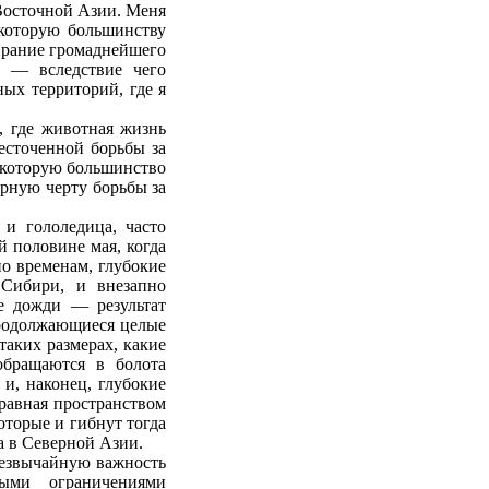
 Восточной Азии. Меня
 которую большинству
ирание громаднейшего
, — вследствие чего
ых территорий, где я
, где животная жизнь
жесточенной борьбы за
которую большинство
ерную черту борьбы за
и гололедица, часто
й половине мая, когда
по временам, глубокие
 Сибири, и внезапно
е дожди — результат
продолжающиеся целые
таких размерах, какие
обращаются в болота
и, наконец, глубокие
 равная пространством
торые и гибнут тогда
а в Северной Азии.
резвычайную важность
ными ограничениями