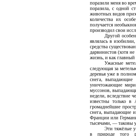
поразили меня во вре
поразила, с одной с
животных видов прих
количества их особ
получается необыкно
производил свои иссл
Другой особен
являлась в изобилии,
средства существова
дарвинистов (хотя не
жизнь, и как главный
Ужасные мете
следующая за метелью
деревья уже в полном
снега, выпадающие 
уничтожающие мириа
муссонов, выпадающи
недели, вследствие ч
известны только в 
громаднейшие простр
снега, выпадающие ин
Франции или Германи
тысячами, — таковы у
Эти тяжёлые у
в природе того ра