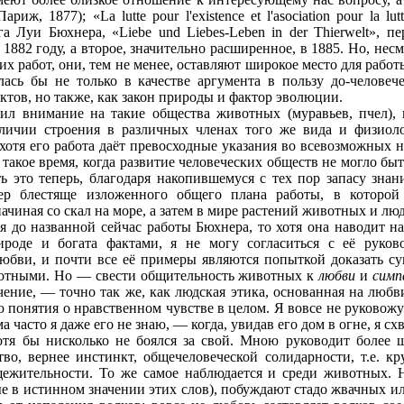
риж, 1877); «La lutte pour l'existence et l'asociation pour la l
га Луи Бюхнера, «Liebe und Liebes-Leben in der Thierwelt», п
 1882 году, а второе, значительно расширенное, в 1885. Но, нес
их работ, они, тем не менее, оставляют широкое место для рабо
ась бы не только в качестве аргумента в пользу до-человеч
тов, но также, как закон природы и фактор эволюции.
ил внимание на такие общества животных (муравьев, пчел),
личии строения в различных членах того же вида и физиол
хотя его работа даёт превосходные указания во всевозможных н
 такое время, когда развитие человеческих обществ не могло быт
ь это теперь, благодаря накопившемуся с тех пор запасу знан
тер блестяще изложенного общего плана работы, в которой
ачиная со скал на море, а затем в мире растений животных и люд
ся до названной сейчас работы Бюхнера, то хотя она наводит 
роде и богата фактами, я не могу согласиться с её руков
юбви, и почти все её примеры являются попыткой доказать с
отными. Но — свести общительность животных к
любви
и
сим
чение, — точно так же, как людская этика, основанная на люб
 понятия о нравственном чувстве в целом. Я вовсе не руковож
 часто я даже его не знаю, — когда, увидав его дом в огне, я с
хотя бы нисколько не боялся за свой. Мною руководит более ш
тво, вернее инстинкт, общечеловеческой солидарности, т.е. к
ежительности. То же самое наблюдается и среди животных. 
 в истинном значении этих слов), побуждают стадо жвачных и