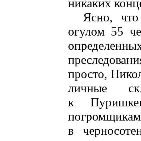
никаких конце
Ясно, что
огулом 55 че
определен
преследован
просто, Никол
личные ск
к Пуришке
погромщикам
в черносоте