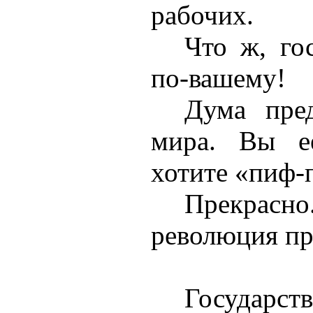
рабочих.
Что ж, го
по-вашему!
Дума пред
мира. Вы е
хотите «пиф-
Прекра
революция пр
Государст