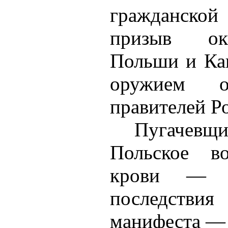
гражданско
призыв ок
Польши и Кав
оружием о
правителей Р
Пугаче
Польское в
крови — в
последст
манифеста — 