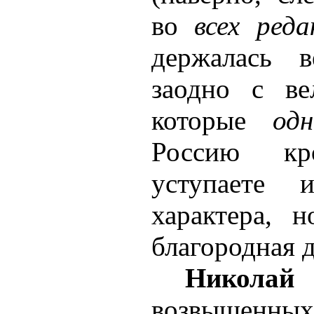
во
всех ред
держалась 
заодно с ве
которые
од
Россию к
уступаете 
характера,
благородная
Николай 
возвышенн