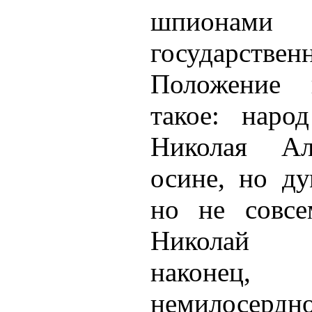
шпиона
государст
Положение 
такое: наро
Николая Ал
осине, но ду
но не совсе
Николай А
наконец,
немилосердн