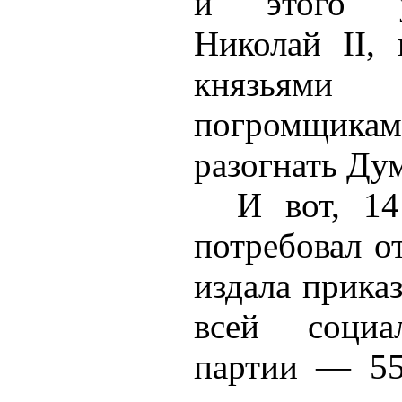
и этого у
Николай II,
князьям
погромщи
разогнать Дум
И вот, 1
потребовал о
издала приказ
всей социал
партии — 55