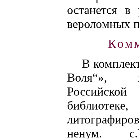
останется в
вероломных п
Ком
В комплек
Воля“», 
Российско
библиоте
литографиро
ненум. с.