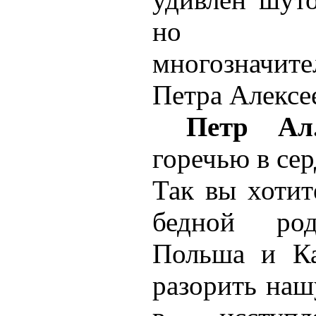
но спох
многозначите
Петра Алексе
Петр Ал
горечью в сер
Так вы хотит
бедной род
Польша и Ка
разорить наш