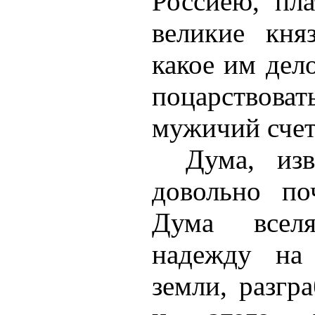
Россиею, пл
великие кня
какое им дел
поцарствова
мужичий счет
Дума, изв
довольно по
Дума всел
надежду на 
земли, разгр