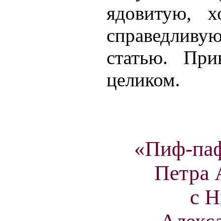
ядовитую, х
справедливу
статью. При
целиком.
«Пиф-паф
Петра 
с Н