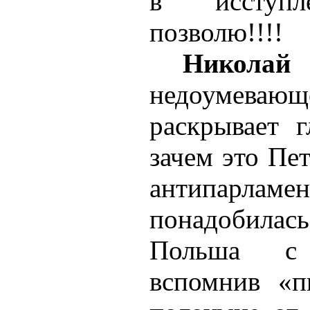
в исступ
позволю!!!!
Никол
недоумев
раскрывает г
зачем это Пе
антипарл
понадобилас
Польша с
вспомнив «п