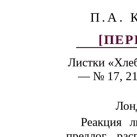
П.А. 
[ПЕР
Листки «Хлеб
— № 17, 21
Лон
Реакция л
предлог ра