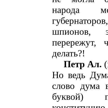
народа мо
губернато
шпионов, 
перережут, 
делать?!
Петр Ал.
(
Но ведь Дум
слово дума в
буквой) п
конституцию,