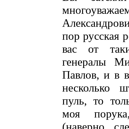
многоуваж
Александров
пор русская 
вас от таки
генералы М
Павлов, и в 
несколько ш
пуль, то тол
моя порук
(наверно, с