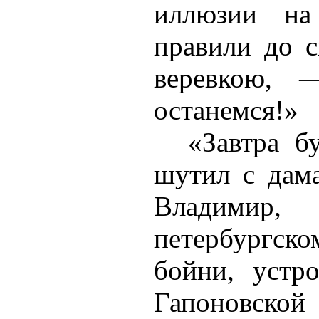
иллюзии н
правили до 
веревкою,
останемся!»
«Завтра б
шутил с дам
Владими
петербургско
бойни, устр
Гапоновско