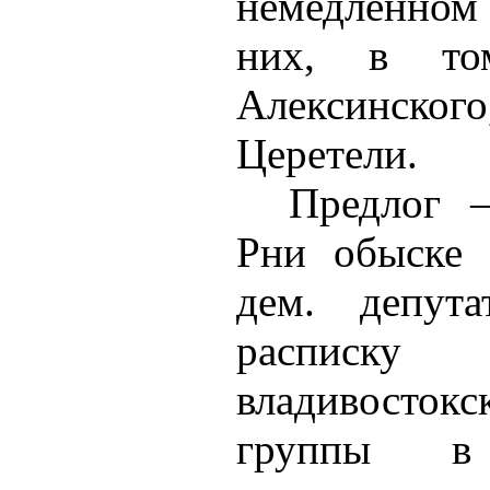
немедленном
них, в то
Алексинског
Церетели.
Предлог 
Рни обыске 
дем. депут
расписк
владивосто
группы в 