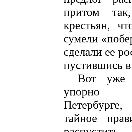
притом так
крестьян, ч
сумели «побе
сделали ее р
пустившись в
Вот уже 
упорно г
Петербурге,
тайное прав
распустить