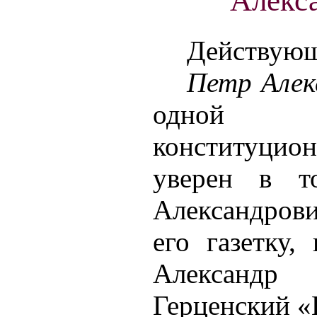
Алекс
Действующ
Петр Алек
одной 
конституцион
уверен в т
Александров
его газетку,
Александ
Герценский «