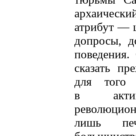
архаиче
атрибут — ц
допросы, 
поведения.
сказать пр
для того 
в актив
революцио
лишь пе