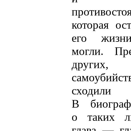
противостоя
которая ос
его жизн
могли. Пр
других
самоубийс
сходи
В биограф
о таких л
глава — гл