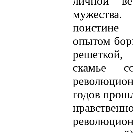
личной в
мужеств
поистине
опытом бор
решеткой, 
скамье со
революци
годов прошл
нравс
революц