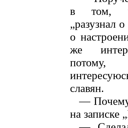
в том, ч
„разузнал о
о настроен
же интер
потому,
интересуюс
славян.
— Почему
на записке
— Сделал