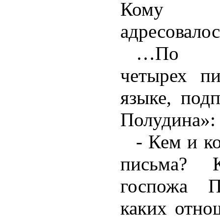
Кому э
адресовалось
…По п
четырех п
языке, под
Полудина»:
- Кем и к
письма? 
госпожа 
каких отно