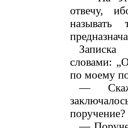
отвечу, и
называть 
предназнача
Записка
словами: „О
по моему п
— Ска
заключ
поручение?
— Поруче