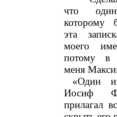
что оди
которому 
эта запис
моего им
потому в 
меня Макси
«Один и
Иосиф Ф
прилагал в
скрыть его р