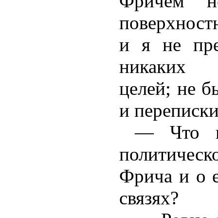
Фричем но
поверхност
и я не пр
никаких 
целей; не б
и перепис
— Что в
политическ
Фрича и о 
связях?