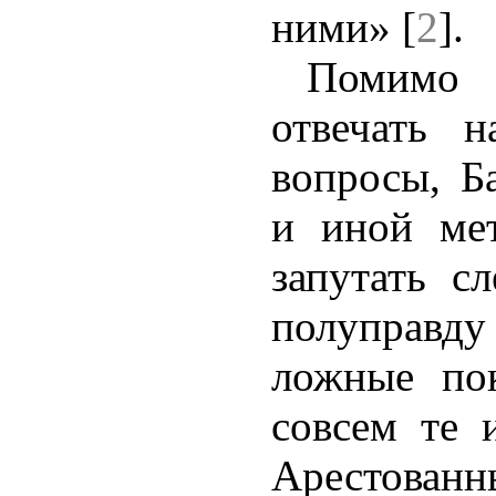
ними» [
2
].
Помимо п
отвечать 
вопросы, Б
и иной ме
запутать сл
полуправ
ложные пок
совсем те 
Арестован