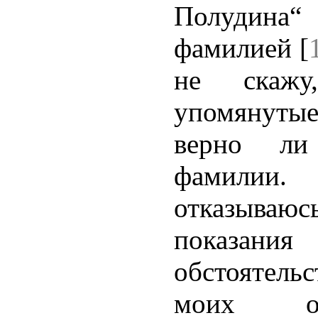
Полудина“
фамилией [
не скажу
упомянутые
верно ли
фамилии
отказываюсь
показания
обстоятел
моих о