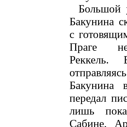
Большой 
Бакунина с
с готовящи
Праге не
Реккель.
отправляя
Бакунина 
передал пис
лишь пока
Сабине, Ар