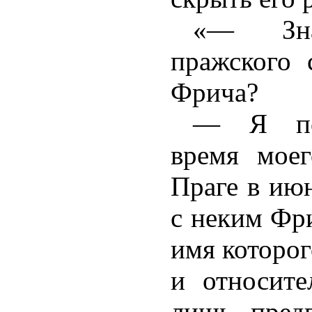
«— Зн
пражского 
Фрича?
— Я поз
время мое
Праге в ию
с неким Фр
имя которог
и относите
лишь пред