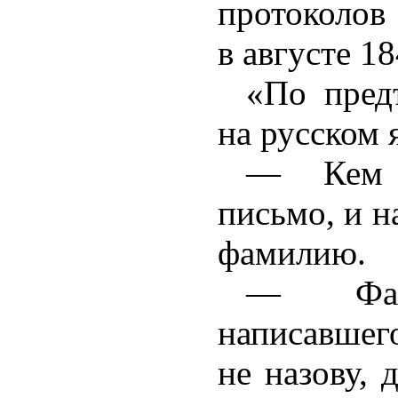
протоко
в августе 18
«По пред
на русском 
— Кем 
письмо, и н
фамилию.
— Фам
написавшег
не назову, 