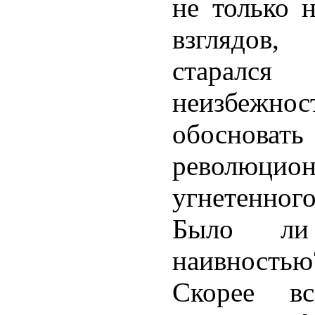
не только 
взглядов,
старалс
неизбежно
обоснов
революци
угнетенно
Было ли
наивностью
Скорее в