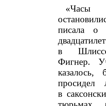
«Час
останови
писала о 
двадцатиле
в Шлиссе
Фигнер. У
казалось,
просидел 
в саксонск
тюрьмах, 