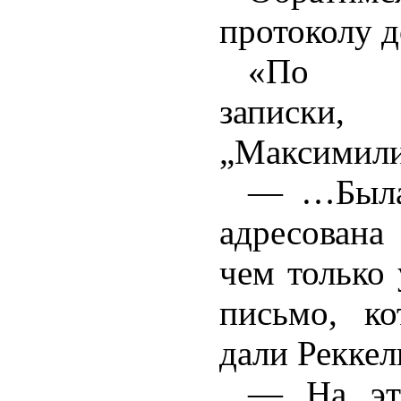
протоколу д
«По п
записки,
„Максимили
— …Была 
адресован
чем только
письмо, к
дали Рекке
— На эт