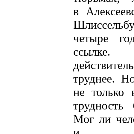
в Алексеев
Шлиссель
четыре го
ссылк
действител
труднее. Н
не только 
трудность
Мог ли чел
и после