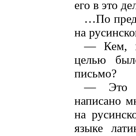
его в это де
…По пред
на русинско
— Кем, 
целью был
письмо?
— Это н
написано м
на русинск
языке лат