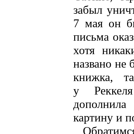
забыл унич
7 мая он б
письма оказ
хотя ника
названо не 
книжка, т
у Реккел
дополни
картину и п
Обрати