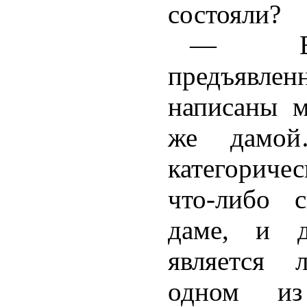
состояли?
— Вс
предъявле
написаны 
же дамой
категориче
что-либо 
даме, и д
является 
одном и