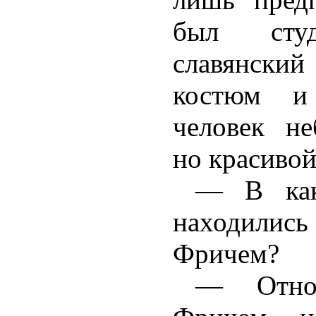
был студ
славянски
костюм и
человек не
но красивой
— В как
находили
Фричем?
— Отно