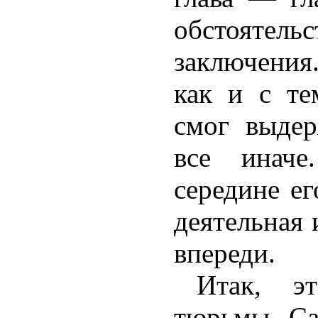
обстоят
заключени
как и с те
смог выдер
все инач
середине ег
деятельная 
впереди.
Итак, э
тюрьмы Са