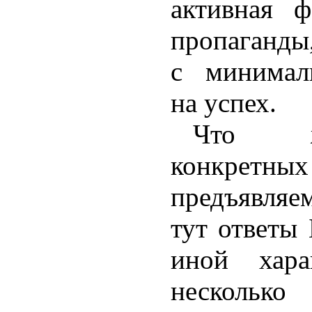
активная 
пропага
с минимал
на успех.
Что ж
конкретн
предъявляе
тут ответы
иной хара
нескольк