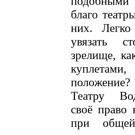
подобным
благо театр
них. Легко
увязать ст
зрелище, ка
куплетам
положение
Театру Вод
своё право 
при общей