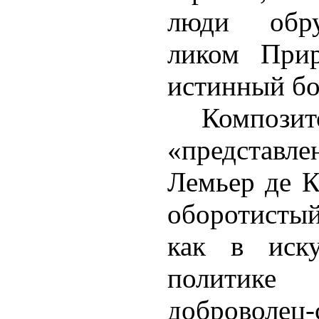
люди обру
ликом Прир
истинный бо
Компо
«представле
Лемьер де 
оборотистый
как в иску
политик
доброволец