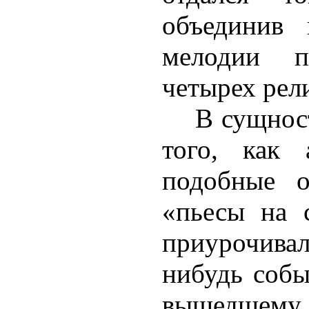
объединив 
мелодии п
четырех рел
В сущнос
того, как 
подобные о
«пьесы на 
приурочив
нибудь соб
вышедшему 