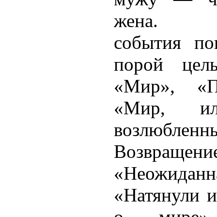
жена. Со
события по
порой цел
«Мир», «П
«Мир, ил
возлюбленн
Возвращени
«Неожидан
«Натянули и
о мире»