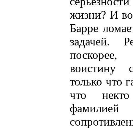
серьезности
жизни? И во
Барре ломае
задачей. 
поскорее
воистину с
только что г
что нект
фамили
сопротивлен