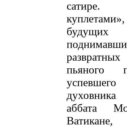
сатире.
куплетам
будущи
поднима
развратны
пьяного п
успевшего
духовника
аббата М
Ватикане