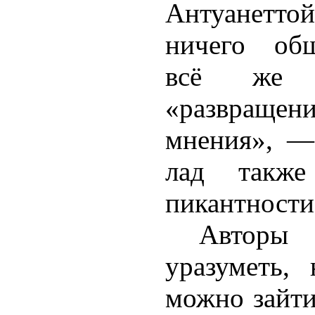
Антуанетто
ничего общ
всё же 
«развращен
мнения», —
лад такж
пикантности
Автор
уразуметь, 
можно зайти