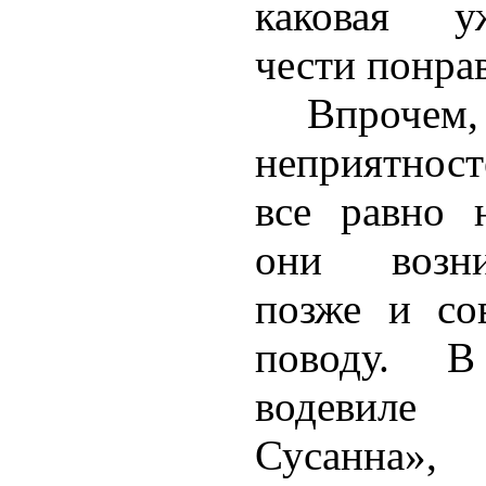
каковая у
чести понра
Впро
неприятнос
все равно 
они возни
позже и со
поводу. В
водевиле 
Сусанна»,