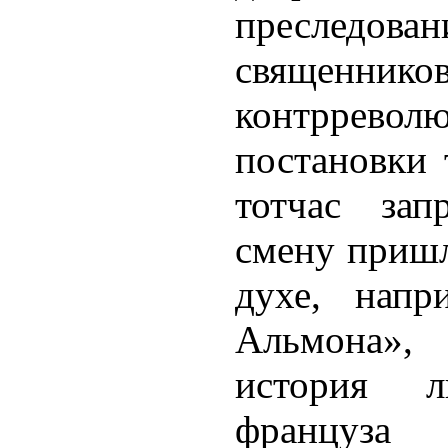
преследован
священни
контрреволю
постановки 
тотчас за
смену приш
духе, напр
Альмона»,
история л
француза