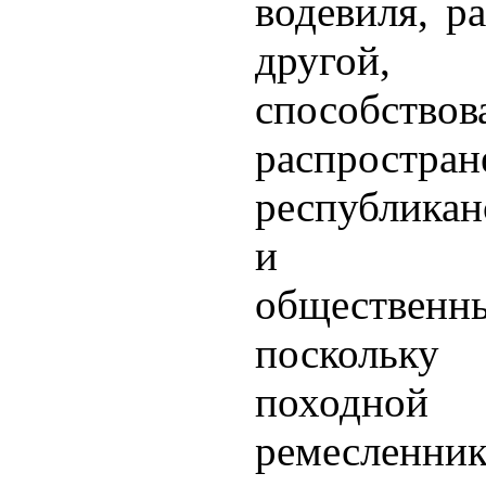
водевиля, р
друго
способствов
распростра
республика
и под
обществен
поскольк
походно
ремесленни