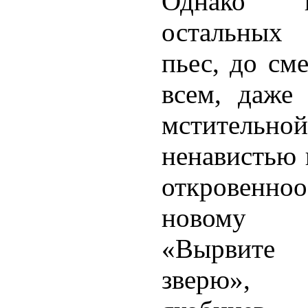
Однако 
остальных 
пьес, до см
всем, даже
мститель
ненавистью
откровенн
новому к
«Вырвите
зверю», 