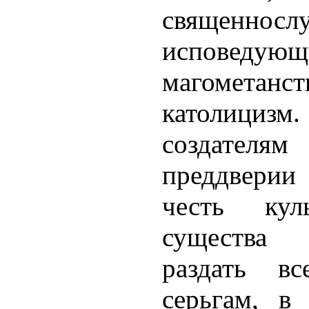
священнослу
исповеду
магометанс
католициз
создателя
преддвери
честь кул
существа 
раздать в
серьгам, в