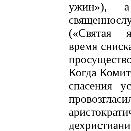
ужин»),
священносл
(«Святая я
время сниск
просуществ
Когда Комит
спасения у
провозглас
аристок
дехрист