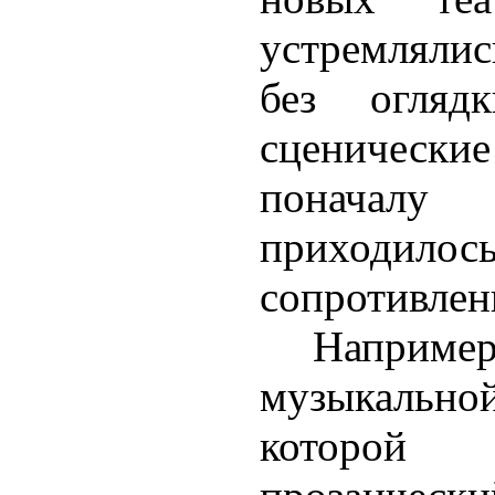
устремлялис
без огляд
сценически
поначал
приходилось
сопротивлен
Наприм
музыкальной
которо