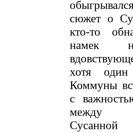
обыгрывал
сюжет о Су
кто-то обн
намек н
вдовствующ
хотя один
Коммуны вст
с важность
между «ц
Сусанно