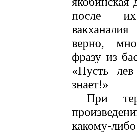
якобинская д
после и
вакханали
верно, мно
фразу из б
«Пусть лев
знает!»
При тер
произведен
какому-либ