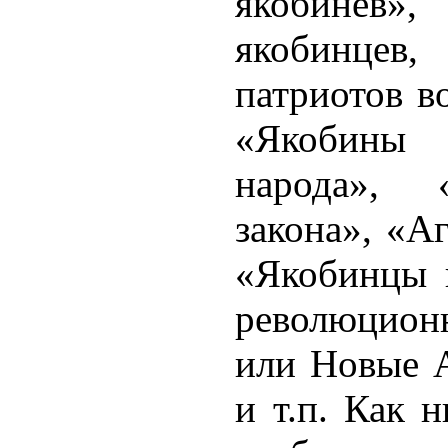
якобинев
якобинце
патриотов в
«Якобин
народа», 
закона», «А
«Якобинцы 
революцион
или Новые А
и т.п. Как 