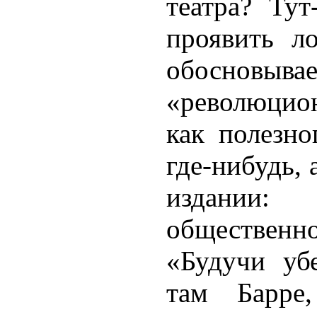
театра? Тут
проявить ло
обосновыва
«революцио
как полезно
где-нибудь, 
издани
общественн
«Будучи уб
там Барр