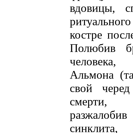
вдовицы, с
ритуально
костре посл
Полюбив бр
человека
Альмона (та
свой черед
смерти,
разжалобив
синклита,