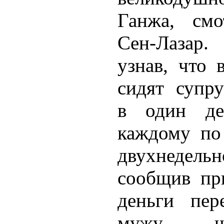
Ганжа, смо
Сен-Лазар
узнав, что 
сидят супру
в один ден
каждому по
двухнедель
сообщив пр
деньги пер
мужу — чт