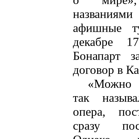
названия
афишные т
декабре 17
Бонапарт з
договор в К
«Можно 
так называ
опера, пос
сразу пос