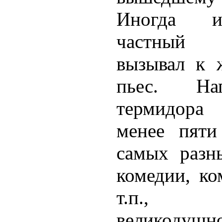
Иногда и
частный 
вызывал к 
пьес. На
термидора
менее пяти
самых разн
комедии, ко
т.п., п
великодуш