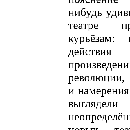
нибудь удив
театре п
курьёзам:
действ
произве
революции, 
и намерения
выгляд
неопредел
новых теа