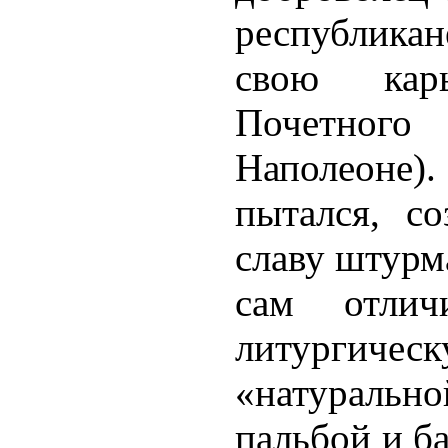
республика
свою кар
Почетног
Наполеоне)
пытался, с
славу штурм
сам отличи
литургиче
«натураль
пальбой и б