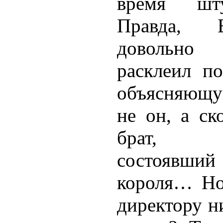
время шт
Правда, Б
довольно 
расклеил п
объясняющу
не он, а ск
брат, д
состояв
короля… Но
директору н