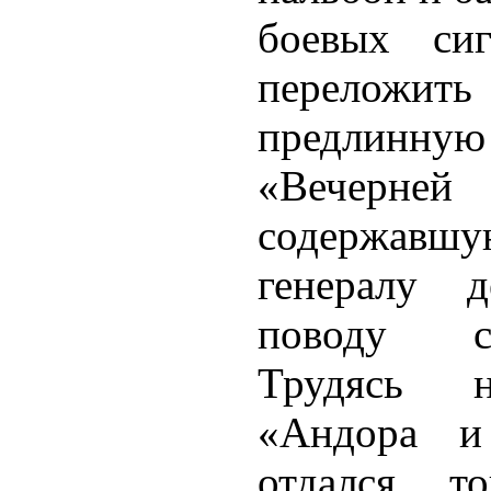
боевых сиг
перелож
предлинн
«Вечерн
содержавш
генералу 
поводу с
Трудясь н
«Андора и
отдался т