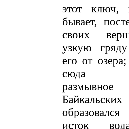
этот ключ, 
бывает, пост
своих верш
узкую гряду
его от озера
сюда при
размывн
Байкальск
образовался
исток во