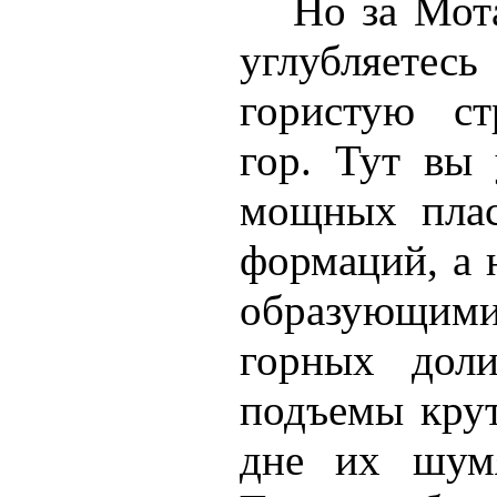
Но за Мот
углубляетесь
гористую ст
гор. Тут вы 
мощных плас
формаций, а 
образующими
горных доли
подъемы крут
дне их шумя