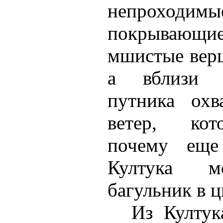
непрохо
покрывающ
мшистые вер
а вблизи б
путника охв
ветер, кот
почему еще
Култука м
багульник в ц
Из Култук