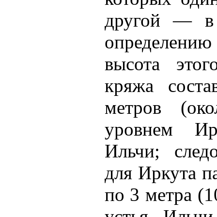
другой — в
определени
высота этог
кряжа соста
метров (ок
уровнем Ир
Ильчи; следо
для Иркута п
по 3 метра (1
устья Ильч