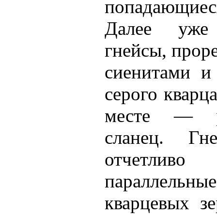
попадающи
Далее уже
гнейсы, прор
сиенитами и
серого кварца
месте — ро
сланец. Гн
отчетлив
параллельны
кварцевых з