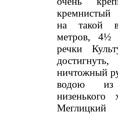
очень кре
кремнистый 
на такой в
метров, 4½ 
речки Куль
достигнуть,
ничтожный р
водою из
низенького 
Меглицкий 