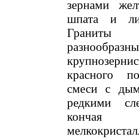
зернами жел
шпата и ли
Граниты 
разнообраз
крупнозерни
красного п
смеси с дым
редкими сл
конча
мелкокриста