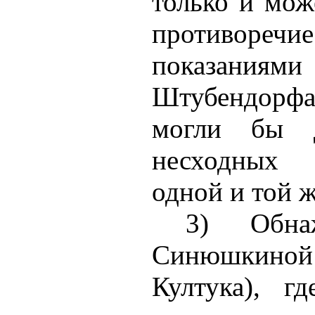
только и мож
противо
показаниями
Штубендорфа
могли бы 
несходных 
одной и той ж
3) Обн
Синюшкиной 
Култука), г