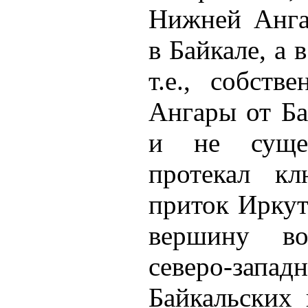
Нижней Анга
в Байкале, а 
т.е., собств
Ангары от Ба
и не сущес
протекал кл
приток Ирку
вершину во
северо-за
Байкальских 