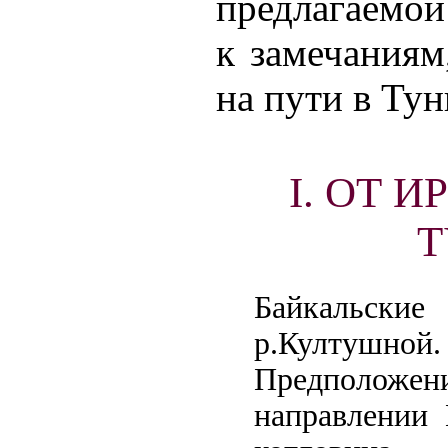
предлагаемой
к замечания
на пути в Тун
I. ОТ 
Т
Байкальск
р.Култушн
Предположени
направлении