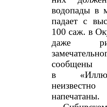
водопады в м
падает с вы
100 саж. в Ок
даже ри
замечательн
сообщены 
в «Иллюс
неизвест
напечатаны.
Сибирс