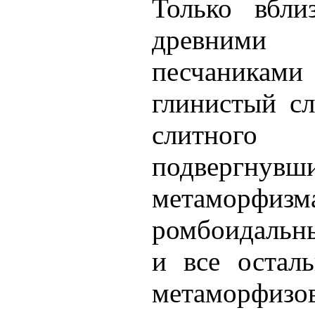
Только вбли
древним
песчаниками
глинистый сл
слитног
подвергнув
метаморфизм
ромбоидальны
и все остал
метаморфиз