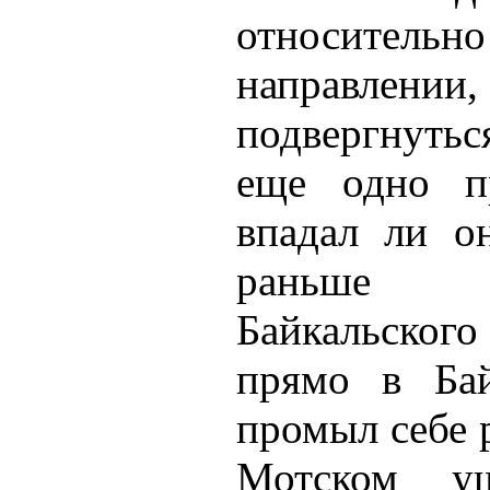
относительно
направлени
подвергнутьс
еще одно пр
впадал ли он
раньше 
Байкальског
прямо в Бай
промыл себе 
Мотском у