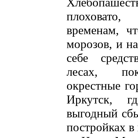
Хлебопаше
плоховато
временам, ч
морозов, и н
себе средст
лесах, по
окрестные го
Иркутск, г
выгодный сб
постройках в 