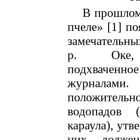
В прошлом
пчеле» [
1
] по
замечательн
р. Оке, 
подхвачен
журналами.
положительн
водопадов (
караула), утв
них должен