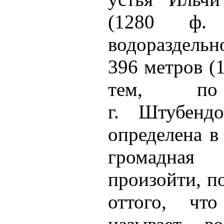
(1280 ф.
водораздель
396 метров (
тем, по 
г. Штубендо
определена в
громадная
произойти, п
оттого, чт