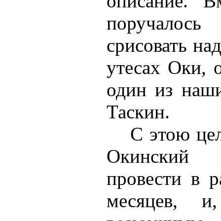
описание. В
поручалос
срисовать на
утесах Оки, 
один из наш
Таскин.
С этою це
Окинский к
провести в р
месяцев, и