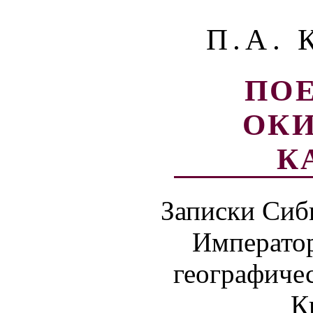
П.А. 
ПОЕ
ОК
К
Записки Сиб
Император
географичес
К