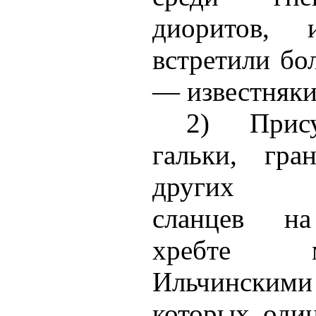
диоритов, 
встретили бо
— известняки
2) Прису
гальки, гра
других кр
сланцев на
хребте 
Ильчинским
которых один