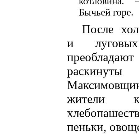
котловина.
Бычьей горе.
После хол
и луговы
преоблада
раскину
Максимовщин
жители к
хлебопаше
пеньки, овоще