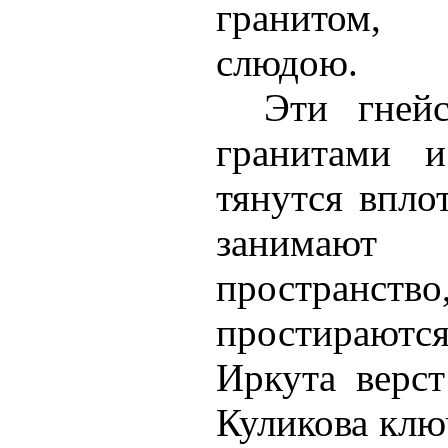
гранитом
слюдою.
Эти гней
гранитами и
тянутся впло
занимаю
простран
простирают
Иркута верст
Куликова ключ