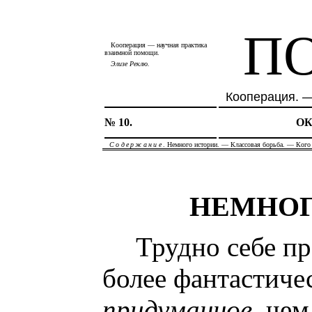
П
Кооперация — научная практика
взаимной помощи.
Элизе Реклю.
Кооперация. —
№ 10.
ОК
Содержание
. Немного истории. —
Классовая борьба
. —
Кого
НЕМНОГ
Трудно себе пр
более фантастичес
придуманное,
чем