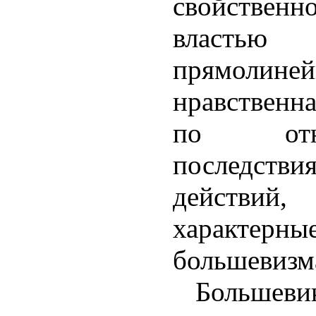
свойствен
власт
прямолине
нравственн
по от
последс
действ
характер
большевизм
Большев