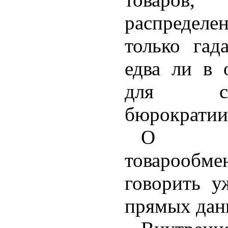
распреде
только гад
едва ли в 
для соци
бюрократии
О вн
товароо
говорить у
прямых дан