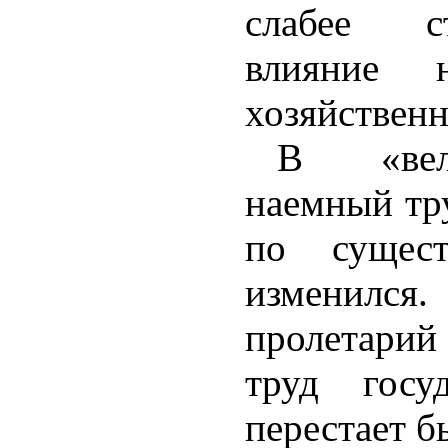
слабее с
влияние н
хозяйственн
В «вел
наемный тр
по сущес
изменился
пролетари
труд госу
перестает б