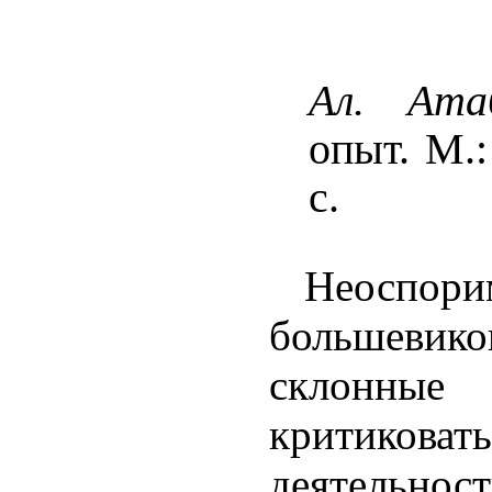
Ал. Ата
опыт. М.:
с.
Неоспор
большевик
склонные 
крити
деятельно