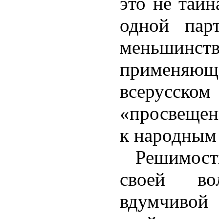
это не тайн
одной пар
меньшинств
примен
всерусско
«просвеще
к народным
Решимост
своей вол
вдумчив