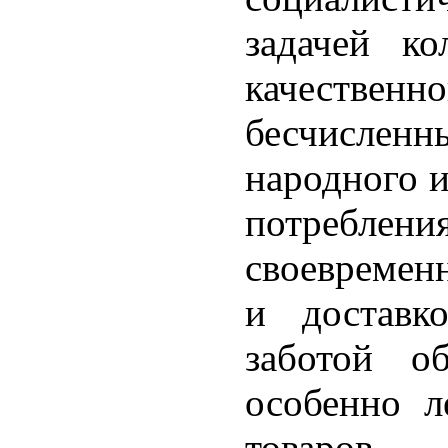
задачей ко
качественн
бесчислен
народного 
потреб
своевремен
и доставк
заботой о
особенно л
товаров