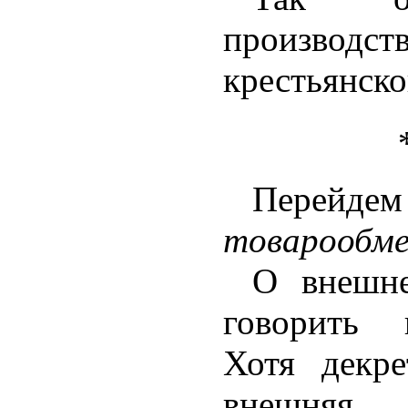
производс
крестьянско
Перейдем
товарообм
О внешне
говорить 
Хотя декр
внешня