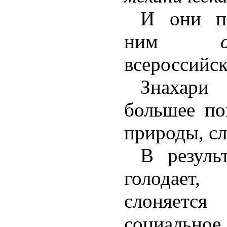
И они п
ним
всероссийс
Знахар
большее по
природы, с
В резуль
голодает
слоняетс
социально