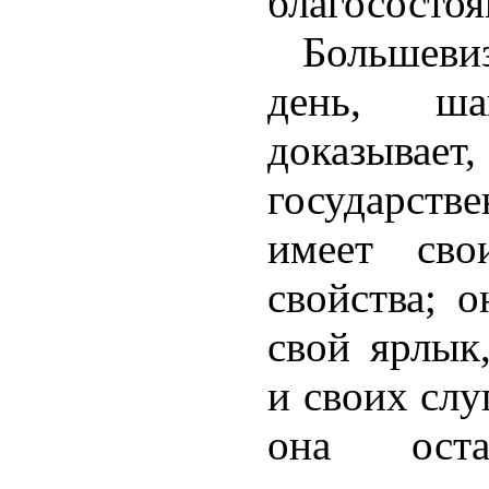
благосостоя
Большев
день, ш
доказы
государст
имеет сво
свойства; 
свой ярлык
и своих слу
она оста