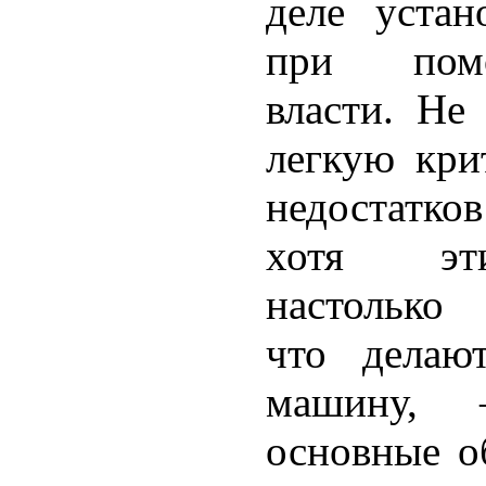
деле устан
при пом
власти. Не
легкую кри
недостатко
хотя эт
настолько
что делаю
машину, 
основные о