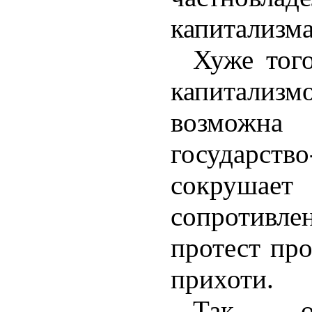
капитализма
Хуже тог
капитал
возмож
государство
сокруш
сопротив
протест про
прихоти.
Так о