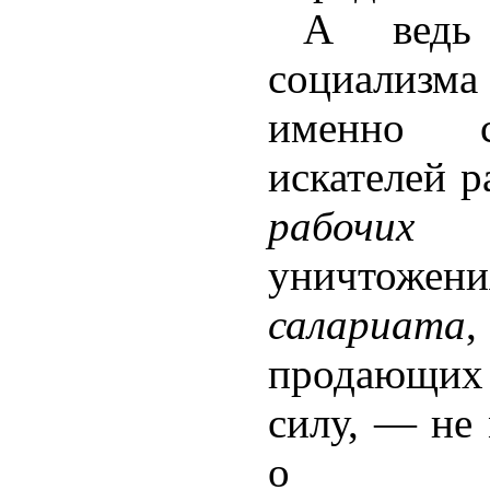
А ведь 
социализма
именно с
искателей 
рабочих
уничтоже
салариата
,
продающих
силу, — не
о пра