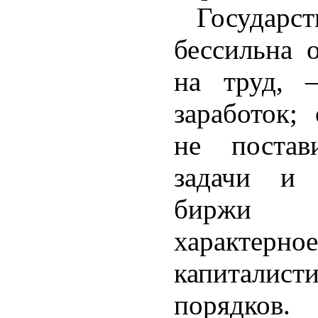
Государс
бессильна 
на труд, 
заработок;
не постав
задачи и 
биржи 
характер
капиталист
порядков.