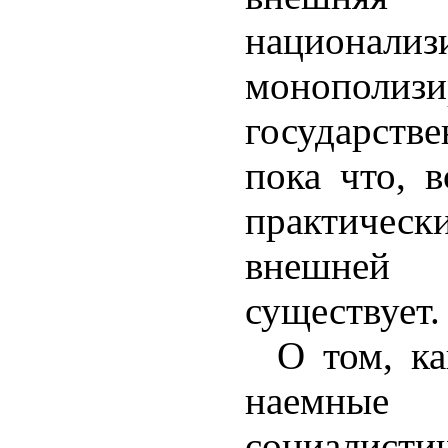
национали
монополизи
государстве
пока что, 
практиче
внешней
существует.
О том, к
наемные
социалисти