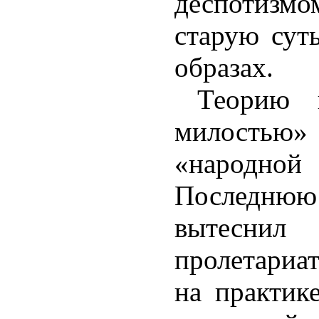
деспотизмо
старую сут
образах.
Теорию 
милостью»
«народн
Последню
вытеснил
пролетариа
на практик