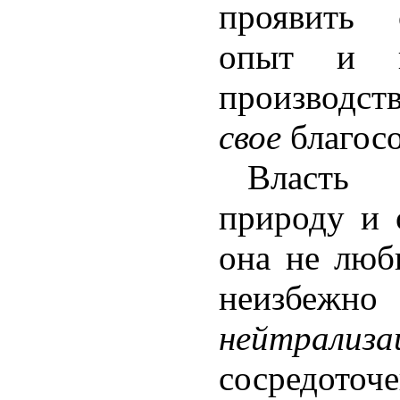
проявить 
опыт и 
производств
свое
благосо
Власть
природу и 
она не лю
неизбежн
нейтрализа
сосредото