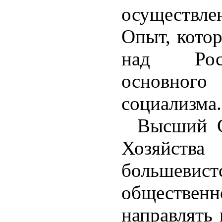
осуществле
Опыт, кото
над Рос
основно
социализма.
Высший С
Хозяйст
большевист
обществ
направлять 