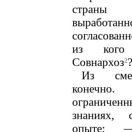
страны 
выработанн
согласован
из кого
Совнархоз
²
Из сме
конечно
ограниче
знаниях, 
опыте; 