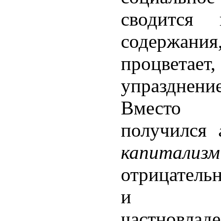
сводится
содержан
процветает,
упраздне
Вместо 
получился
капитализм
отрицатель
и про
частновладе