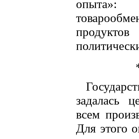
опыта»: 
товарообме
продуктов
политическ
Государс
задалась ц
всем произ
Для этого о