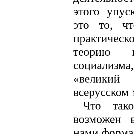
этого упус
это то, ч
практическ
теорию го
социализ
«велики
всерусском 
Что так
возможен 
нами формах