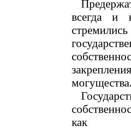
Предерж
всегда и 
стремилис
государств
собстве
закрепл
могущества
Государст
собственнос
как 