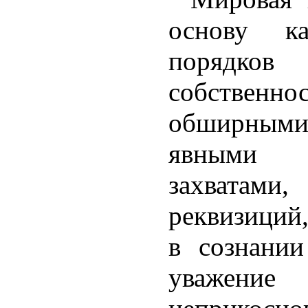
основу ка
порядко
собствен
обширными
явными п
захватами
реквизиций
в сознани
уважение