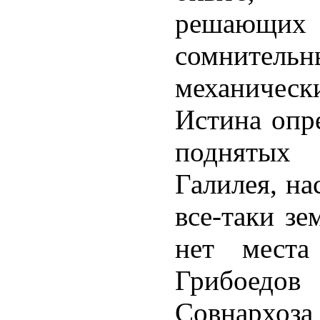
решающи
сомнител
механическ
Истина опр
поднятых
Галилея, н
все-таки зе
нет места
Грибоедов
Совнархо