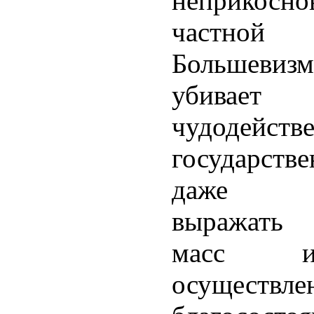
неприкосно
частной с
Большеви
убива
чудодейств
государст
даже пр
выражать 
масс и
осущес