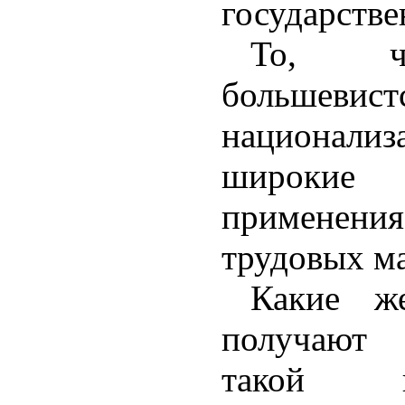
государстве
То, ч
большевист
национал
широкие
применени
трудовых ма
Какие ж
получают 
такой на