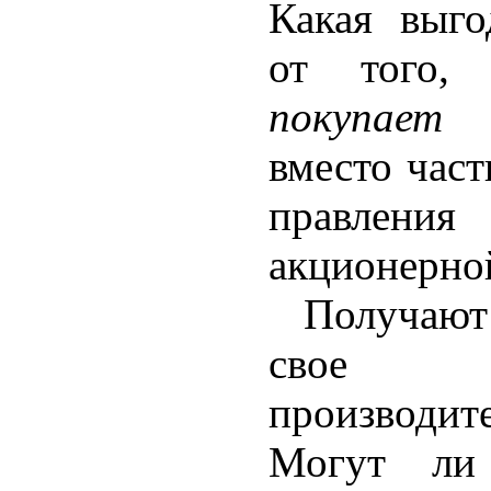
Какая выго
от того,
покупает
г
вместо част
правлени
акционерно
Получаю
сво
производит
Могут ли