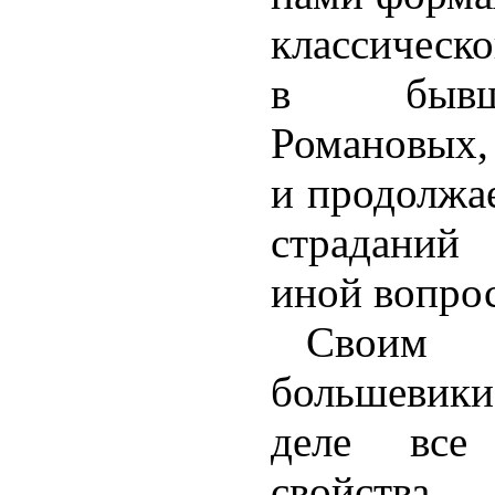
классическ
в бывш
Романовых, 
и продолжае
страданий
иной вопрос
Своим
большевик
деле все 
свойс