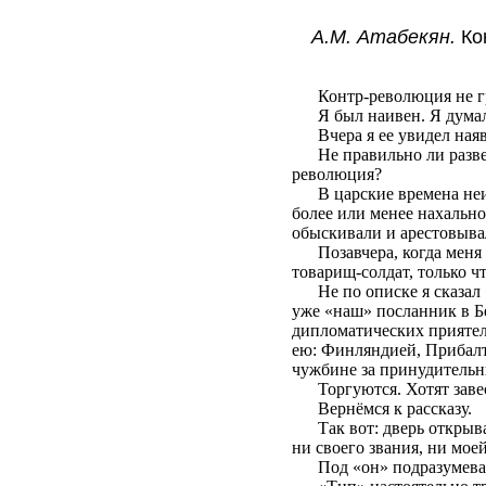
А.М. Атабекян.
Кон
Контр-революция не г
Я был наивен. Я дума
Вчера я ее увидел ная
Не правильно ли разве
революция?
В царские времена неи
более или менее нахально
обыскивали и арестовыва
Позавчера, когда меня
товарищ-солдат, только ч
Не по описке я сказа
уже «наш» посланник в Б
дипломатических приятел
ею: Финляндией, Прибалт
чужбине за принудительн
Торгуются. Хотят заве
Вернёмся к рассказу.
Так вот: дверь открыв
ни своего звания, ни мо
Под «он» подразумева