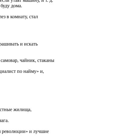
сли утаят машину, и т. д.
буду дома.
ез в комнату, стал
прашивать и искать
 самовар, чайник, стаканы
циалист по найму» и,
астные жилища,
ага.
ия революции» и лучшие