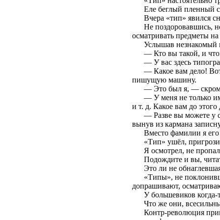
«Тип» настоятельно тр
Еле беглый пленный св
Вчера «тип» явился сн
Не поздоровавшись, не
осматривать предметы на
Услышав незнакомый г
— Кто вы такой, и чт
— У вас здесь типогр
— Какое вам дело! Вот
пишущую машину.
— Это был я, — скром
— У меня не только им
и т. д. Какое вам до этого
— Разве вы можете у с
вынув из кармана записн
Вместо фамилии я его
«Тип» ушёл, пригрози
Я осмотрел, не пропало
Подождите и вы, читат
Это ли не обнаглевша
«Типы», не поклонивш
допрашивают, осматриваю
У большевиков когда-
Что же они, всесильны
Контр-революция приш