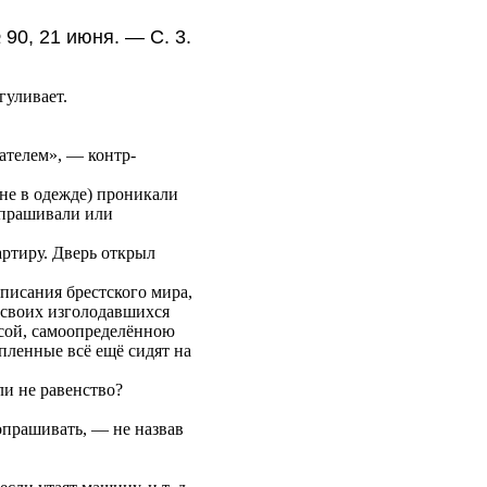
90, 21 июня. — С. 3.
гуливает.
ателем», — контр-
 не в одежде) проникали
опрашивали или
артиру. Дверь открыл
писания брестского мира,
 своих изголодавшихся
осой, самоопределённою
пленные всё ещё сидят на
ли не равенство?
опрашивать, — не назвав