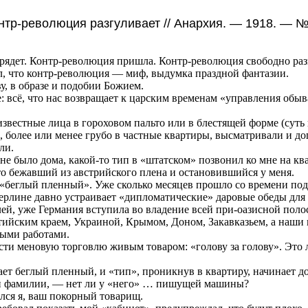
тр-революция разгуливает // Анархия. — 1918. — № 
рядет. Контр-революция пришла. Контр-революция свободно раз
л, что контр-революция — миф, выдумка праздной фантазии.
ву, в образе и подобии Божием.
: всё, что нас возвращает к царским временам «управления обыв
звестные лица в гороховом пальто или в блестящей форме (суть
, более или менее грубо в частные квартиры, высматривали и д
ли.
 не было дома, какой-то тип в «штатском» позвонил ко мне на кв
то бежавший из австрийского плена и остановившийся у меня.
л «беглый пленный». Уже сколько месяцев прошло со времени под
ерлине давно устраивает «дипломатические» даровые обеды для
ей, уже Германия вступила во владение всей при-оазисной пол
ийским краем, Украиной, Крымом, Доном, Закавказьем, а наши 
ыми работами.
сти меновую торговлю живым товаром: «голову за голову». Это 
ает беглый пленный, и «тип», проникнув в квартиру, начинает д
ей фамилии, — нет ли у «него» … пишущей машины?
лся я, ваш покорный товарищ.