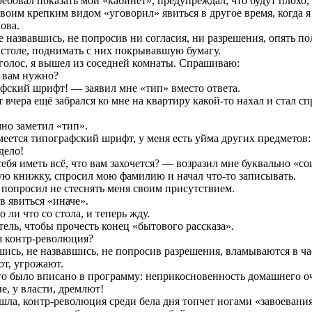
ебовал показать мой «кабинет», предупреждал, что будут плохо, е
оим крепким видом «уговорил» явиться в другое время, когда я 
ова.
 назвавшись, не попросив ни согласия, ни разрешения, опять пол
 столе, поднимать с них покрывавшую бумагу.
олос, я вышел из соседней комнаты. Спрашиваю:
о вам нужно?
афский шрифт! — заявил мне «тип» вместо ответа.
 вчера ещё забрался ко мне на квартиру какой-то нахал и стал с
но заметил «тип».
еется типографский шрифт, у меня есть уйма других предметов:
 дело!
ебя иметь всё, что вам захочется? — возразил мне буквально «со
ую книжку, спросил мою фамилию и начал что-то записывать.
 попросил не стеснять меня своим присутствием.
в явиться «иначе».
 ли что со стола, и теперь жду.
ель, чтобы прочесть конец «бытового рассказа».
я контр-революция?
ись, не назвавшись, не попросив разрешения, вламываются в ч
т, угрожают.
то было вписано в программу: неприкосновенность домашнего оч
е, у власти, дремлют!
ла, контр-революция среди бела дня топчет ногами «завоеван