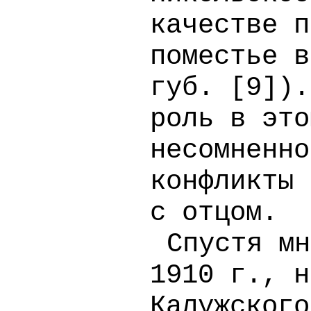
качестве п
поместье в
губ. [
9
]).
роль в это
несомненно
конфликты 
с отцом.
Спустя мн
1910 г., н
Калужского