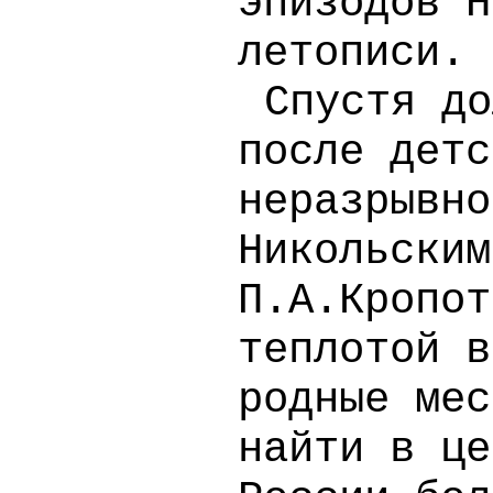
эпизодов Н
летописи.
Спустя до
после детс
неразрывно
Никольским
П.А.Кропот
теплотой в
родные мес
найти в це