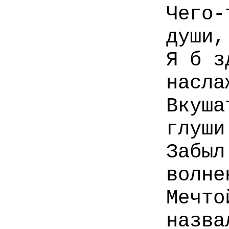
Чего-
души,
Я б з
насла
Вкуша
глуши
Забыл
волне
Мечто
назва