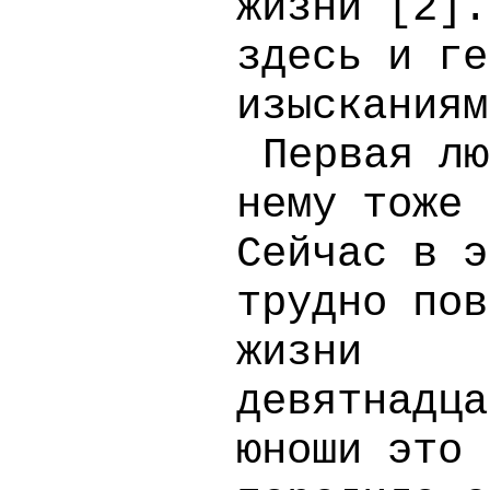
жизни [
2
].
здесь и ге
изысканиям
Первая лю
нему тоже 
Сейчас в э
трудно пов
жизни
девятнадца
юноши это 