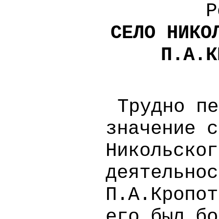
Р
СЕЛО НИКО
П.А.К
Тpудно пе
значение с
Никольског
деятельнос
П.А.Кропот
его был бо