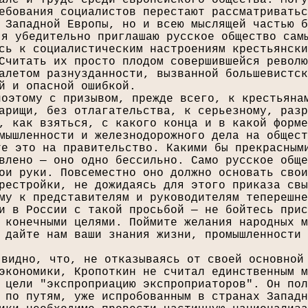
але и труде среди европейского общества. Могу
ебования социалистов перестают рассматриватьс
 Западной Европы, но и всею мыслящей частью б
 я убедительно приглашаю русское общество сам
сь к социалистическим настроениям крестьянски
Считать их просто плодом совершившейся револю
алетом разнузданности, вызванной большевистск
й и опасной ошибкой.
поэтому с призывом, прежде всего, к крестьяна
арищи, без отлагательства, к серьезному, разр
, как взяться, с какого конца и в какой форме
мышленности и железнодорожного дела на общест
те это на правительство. Какими бы прекрасным
влено — оно одно бессильно. Само русское обще
ои руки. Повсеместно оно должно основать свои
рестройки, не дожидаясь для этого приказа свы
му к представителям и руководителям теперешне
и в России с такой просьбой — не бойтесь прис
 конечными целями. Поймите желания народных м
 дайте нам ваши знания жизни, промышленности 
 видно, что, не отказываясь от своей основной
экономики, Кропоткин не считал единственным м
 цели "экспроприацию экспроприаторов". Он пол
 по путям, уже испробованным в странах Западн