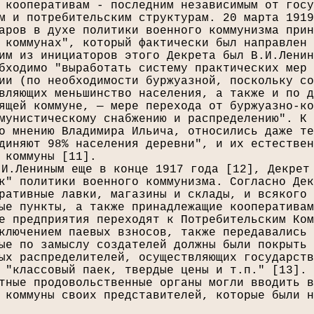
 кооперативам - последним независимым от госу
м и потребительским структурам. 20 марта 1919
аров в духе политики военного коммунизма прин
 коммунах", который фактически был направлен 
им из инициаторов этого Декрета был В.И.Ленин
бходимо "выработать систему практических мер 
ии (по необходимости буржуазной, поскольку со
вляющих меньшинство населения, а также и по д
ящей коммуне, — мере перехода от буржуазно-ко
мунистическому снабжению и распределению". К 
о мнению Владимира Ильича, относились даже те
диняют 98% населения деревни", и их естествен
 коммуны [
11
].
.И.Лениным еще в конце 1917 года [
12
], Декрет
к" политики военного коммунизма. Согласно Дек
ративные лавки, магазины и склады, и всякого 
ые пункты, а также принадлежащие кооперативам
е предприятия переходят к Потребительским Ком
ключением паевых взносов, также передавались 
ые по замыслу создателей должны были покрыть 
ых распределителей, осуществляющих государств
 "классовый паек, твердые цены и т.п." [
13
]. 
тные продовольственные органы могли вводить в
 коммуны своих представителей, которые были н