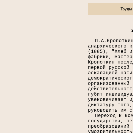
Труды 
П.А.Кропотки
анархического к
(1885), "Хлеб и
фабрики, мастер
Кропоткин после
первой русской 
эскалацией наси
демократическог
организованный 
действительност
губит индивидуа
увековечивает и
диктатуру того,
руководить им с
Переход к ко
государства, пе
преобразований 
умозрительность