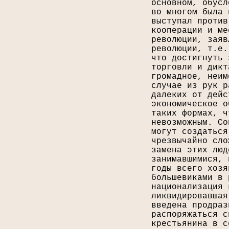
основном, обусл
во многом была 
выступал против
кооперации и ме
революции, заяв
революции, т.е.
что достигнуть 
торговли и дикт
громадное, неим
случае из рук р
далеких от дейс
экономическое о
таких формах, ч
невозможным. Со
могут создаться
чрезвычайно сло
замена этих люд
занимавшимися, 
годы всего хозя
большевиками в 
национализация 
ликвидировавшая
введена продраз
распоряжаться с
крестьянина в с