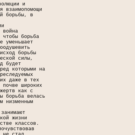
волюции и
я взаимопомощи
й борьбы, в
ии
 война
 чтобы борьба
е уменьшает
оодушевить
исход борьбы
еской силы,
д будет
ред которыми на
реследуемых
их даже в тех
 почве широких
жертв как с
ы борьба велась
м низменным
 занимают
кой жизни
стве классов.
почувствовав
 не стал