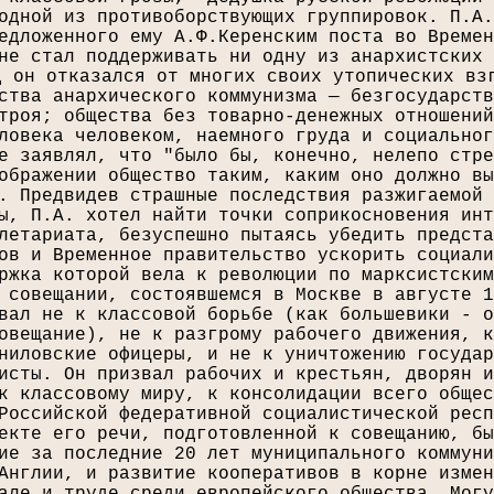
одной из противоборствующих группировок. П.А.
едложенного ему А.Ф.Керенским поста во Времен
не стал поддерживать ни одну из анархистских 
д он отказался от многих своих утопических вз
ства анархического коммунизма — безгосударств
троя; общества без товарно-денежных отношений
ловека человеком, наемного груда и социальног
е заявлял, что "было бы, конечно, нелепо стре
ображении общество таким, каким оно должно вы
. Предвидев страшные последствия разжигаемой 
ы, П.А. хотел найти точки соприкосновения инт
летариата, безуспешно пытаясь убедить предста
ов и Временное правительство ускорить социали
ржка которой вела к революции по марксистским
 совещании, состоявшемся в Москве в августе 1
вал не к классовой борьбе (как большевики - о
овещание), не к разгрому рабочего движения, к
ниловские офицеры, и не к уничтожению государ
исты. Он призвал рабочих и крестьян, дворян и
к классовому миру, к консолидации всего общес
Российской федеративной социалистической респ
екте его речи, подготовленной к совещанию, бы
ие за последние 20 лет муниципального коммуни
Англии, и развитие кооперативов в корне измен