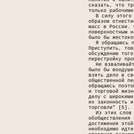
понятия о капит
сказать, что тр
только рабочими
В силу этого
образом отнести
масс в России. 
поверхностным н
было бы жестоко
Я обращаюсь 
Приступить, тов
обсуждению того
перестройку про
Не взваливай
было бы воодуше
взять дело в св
общественной пе
обращаюсь поэто
и торговой жизн
делу с широкими
их законность и
торговли" [
5
].
Из этих слов
обобществления 
достижения этой
необходимо идти