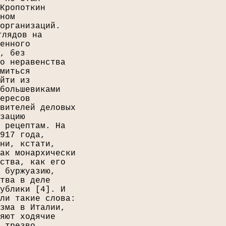
Кропоткин
ном
организаций.
глядов на
енного
, без
о неравенства
миться
йти из
большевиками
ересов
вителей деловых
зацию
 рецептам. На
917 года,
ни, кстати,
ак монархически
ства, как его
 буржуазию,
тва в деле
ублики [
4
]. И
ли такие слова:
зма в Италии,
яют ходячие