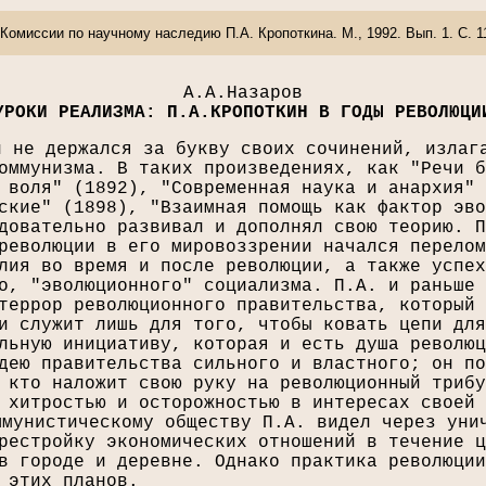
Комиссии по научному наследию П.А. Кропоткина. М., 1992. Вып. 1. С. 1
А.А.Назаров
УРОКИ РЕАЛИЗМА: П.А.КРОПОТКИН В ГОДЫ РЕВОЛЮЦИ
н не держался за букву своих сочинений, излаг
оммунизма. В таких произведениях, как "Речи б
 воля" (1892), "Современная наука и анархия" 
ские" (1898), "Взаимная помощь как фактор эво
довательно развивал и дополнял свою теорию. П
революции в его мировоззрении начался перелом
лия во время и после революции, а также успех
о, "эволюционного" социализма. П.А. и раньше 
террор революционного правительства, который 
и служит лишь для того, чтобы ковать цепи для
льную инициативу, которая и есть душа революц
дею правительства сильного и властного; он по
 кто наложит свою руку на революционный трибу
 хитростью и осторожностью в интересах своей 
ммунистическому обществу П.А. видел через уни
рестройку экономических отношений в течение ц
в городе и деревне. Однако практика революции
 этих планов.