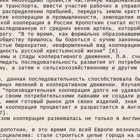
ики необходимо провести частичную национализа
и транспорта, ввести участие рабочих в управл
 распределении прибылей, передать землю крест
тие кооперации в промышленности, земледелии и
йкой кооперации в России Кропоткин считал ист
аследованную от средних веков артель, которой
рогу. "В то время, как формально образовавшем
обществу пришлось бы бороться с кучею законны
стью бюрократии, неоформленный вид кооперации
щность русской крестьянской жизни" [
6
].
ъемы и спады кооперативного движения, П.А. сч
людать последовательность развития от потреби
му, а затем к сельскохозяйственному и другим 
ю, данная последовательность способствовала б
вных явлений в кооперативном движении. Изучая
 "производительная кооперация долго не удавал
ы своим потребительскими лавками не создали р
, имея готовый рынок для своих изделий, зная 
я кооперация процветает и разрастается в Англ
7
].
азом кооперация развивалась не только в Англи
Кропоткин, в это время по всей Европе возникл
социализма: стали строиться целые города на о