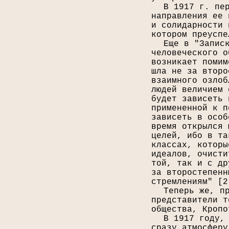
В 1917 г. пе
направления ее 
и солидарности 
котором преуспе
Еще в "Запис
человеческого о
возникает помим
шла не за второ
взаимного озлоб
людей величием 
будет зависеть 
примененной к п
зависеть в особ
время открылся 
целей, ибо в та
классах, которы
идеалов, очисти
той, так и с др
за второстепенн
стремлениям" [
2
Теперь же, п
представители т
общества, Кропо
В 1917 году,
сразу атмосферу