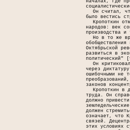
началах, где пр
социалистически
Он считал, ч
было вестись ст
Кропоткин от
народов: век со
производства и 
Но в то же в
обобществления 
Октябрьской рев
развиться в эко
политический" [
Он критикова
через диктатуру
ошибочными не т
преобразований,
законов концент
Кропоткин в 
труда. Он справ
должно привести
земледельческие
должен стремить
означает, что К
связей. Децентр
этих условиях с