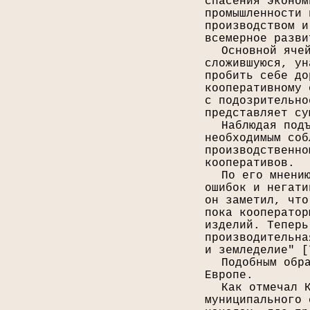
спасения эконом
промышленности 
производством и
всемерное разви
Основной яче
сложившуюся, ун
пробить себе до
кооперативному 
с подозрительно
представляет су
Наблюдая под
необходимым соб
производственно
кооперативов.
По его мнени
ошибок и негати
он заметил, что
пока кооператор
изделий. Теперь
производительна
и земледелие" [
Подобным обр
Европе.
Как отмечал 
муниципального 