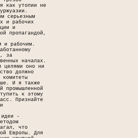
 трезво
я как утопии не
уржуазии.
ым серьезным
х и рабочих
ции и
ой пропагандой,
м и рабочим.
аботанному
, за
венных началах.
и целями оно ни
ство должно
 комитеты
ше. И я также
й промышленной
тупить к этому
асс. Признайте
и
 идеи -
етодом
агал, что
ой Европы. Для