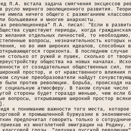
ред П.А. встала задача смягчения эксцессов ре
в русло мирного эволюционного развития. Теори
не имела ничего общего с разжиганием классово
ли большевики и многие анархисты.
ках революционера" П.А. писал: "Если в развит
бщества существуют периоды, когда гражданская
о желания отдельных личностей, то необходимо,
степенные вопросы, незначительность которых н
ления, но во имя широких идеалов, способных в
открывающегося горизонта. В последнем случае 
не столько от ружей и пушек, сколько от творч
ереустройству общества на новых началах. Исхо
енности от созидательных общественных сил, пе
широкий простор, и от нравственного влияния п
ком случае преобразователи найдут сочувствующ
е были против революции. Борьба, происходя на
т социальную атмосферу. В таком случае число 
угой стороны будет гораздо меньше, чем если б
ые вопросы, открывающие широкий простор всяки
].
ридя к пониманию важности того места, которое
орговой и промышленной буржуазии в экономичес
ткин предпочитал говорить только о сотрудниче
 приехав из многолетней эмиграции на Родину, 
 классовой грозы, "дедушка русской революции"