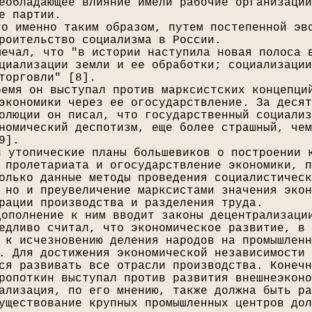
еобладающее влияние имели рабочие организации
е партии.
то именно таким образом, путем постепенной эв
роительство социализма в России.
мечал, что "в истории наступила новая полоса 
циализации земли и ее обработки; социализации
торговли" [
8
].
ремя он выступал против марксистских концепци
экономики через ее огосударствление. За десят
олюции он писал, что государственный социализ
номический деспотизм, еще более страшный, чем
9
].
л утопические планы большевиков о построении 
 пролетариата и огосударствление экономики, п
олько данные методы проведения социалистическ
 но и преувеличение марксистами значения экон
рации производства и разделения труда.
дополнение к ним вводит законы децентрализаци
едливо считал, что экономическое развитие, в 
 к исчезновению деления народов на промышленн
. Для достижения экономической независимости 
ся развивать все отрасли производства. Конечн
ропоткин выступал против развития внешнеэконо
ализация, по его мнению, также должна быть ра
уществование крупных промышленных центров дол