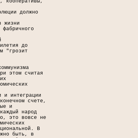
, кооперативы,
олюции должно
в жизни
 фабричного
й
илетия до
м "грозит
коммунизма
ри этом считая
их
омических
и и интеграции
конечном счете,
ые и
каждый народ
о, это вовсе не
мических
циональной. В
жно быть, в