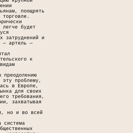
цию крупной
ении
ьянам, поощрять
 торговле.
орически
 легче будет
уся
х затруднений и
 — артель —
итал
тельского к
видам
ы преодолению
 эту проблему,
ась в Европе,
ынка для своих
его требования,
ии, захватывая
и, но и во всей
а система
бщественных