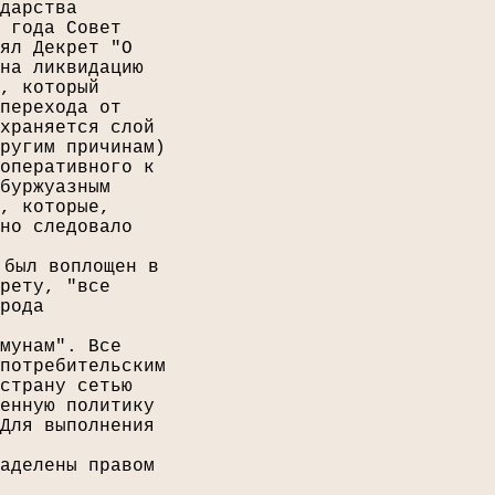
дарства
 года Совет
ял Декрет "О
на ликвидацию
, который
перехода от
храняется слой
ругим причинам)
оперативного к
буржуазным
, которые,
но следовало
 был воплощен в
рету, "все
рода
мунам". Все
потребительским
страну сетью
енную политику
Для выполнения
аделены правом