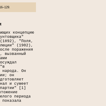
16–129.
И
ающих концепцию
унтовщика"
(1892), "Поля,
люции" (1902),
осле поражения
, вызванный
ами
осуждал
"в
 народа. Он
ии; он
дготовляет
нал и сумеет
партии" [
1
]
чтожение
елого периода
 показала