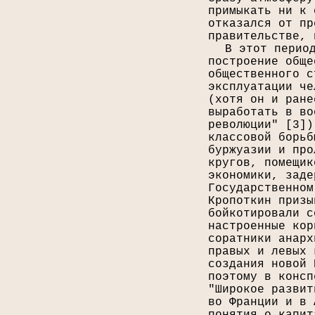
примыкать ни к 
отказался от пр
правительстве, 
В этот перио
построение обще
общественного с
эксплуатации че
(хотя он и ране
выработать в во
революции" [
3
])
классовой борьб
буржуазии и про
кругов, помещик
экономики, заде
Государственном
Кропоткин призы
бойкотировали с
настроенные кор
соратники анарх
правых и левых 
создания новой 
поэтому в консп
"Широкое развит
во Франции и в 