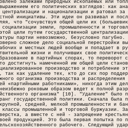
овлено залежами природных ископаемых или топл
выражением его политических взглядов: как ана
 централизации и национализации и ратовал за 
стной инициативы. Эти идеи он развивал и посл
ляя, что "сочувствуя общей цели их (большевик
 социализации земли, промышленности и торговл
этой цели путем государственной централизации
атуры партии невозможно, безусловно пагубно. 
оверно сложное дело социальной перестройки вы
абочих и местных людей вообще и попадает в ру
твительной жизни и получивших свое политическ
бразование в партийных спорах, то переворот с
то достигнуть намеченной им общей цели станов
циализированное производство и потребление эт
, так как удаление тех, кто до сих пор поддер
жного организма производства и распределения 
ей «партийными работниками», никогда этим дел
неизбежно роковым образом ведет к полной разр
йственного организма" [
10
]. "Удаление" было п
ранг государственной политики. Сначала была п
крупной, средней, мелкой промышленности и бан
 классы промышленной и торговой буржуазии. За
верстка, а вместе с ней - запрещение крестьян
воей продукцией. Это была первая попытка по п
ельскохозяйственного рабочего. Следующий удар