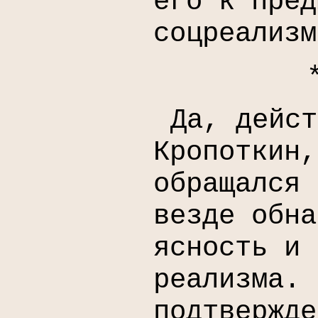
его к пред
соцреализм
Да, дейст
Кропоткин,
обращался 
везде обна
ясность и 
реализма. 
подтвержде