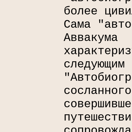
более циви
Сама "авто
Аввакума
характериз
следующим 
"Автобиогр
сосланного
совершивше
путешестви
сопровожда