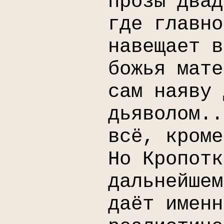
прозы двад
где главно
навещает в
божья мате
сам наяву 
дьяволом..
всё, кроме
Но Кропотк
дальнейшем
даёт именн